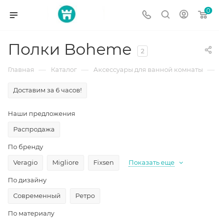
0
Полки Boheme
2
—
—
—
Главная
Каталог
Аксессуары для ванной комнаты
Доставим за 6 часов!
Наши предложения
Распродажа
По бренду
Veragio
Migliore
Fixsen
Показать еще
По дизайну
Современный
Ретро
По материалу