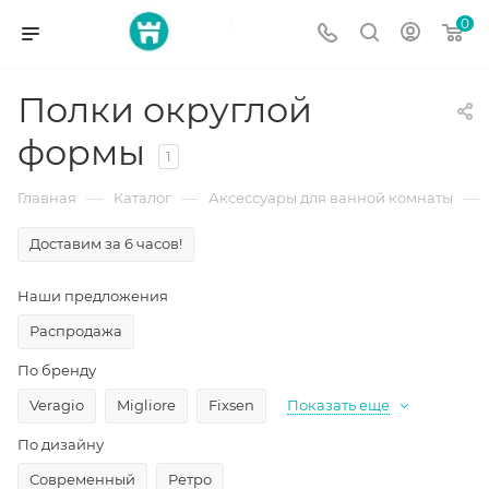
0
Полки округлой
формы
1
—
—
—
Главная
Каталог
Аксессуары для ванной комнаты
Доставим за 6 часов!
Наши предложения
Распродажа
По бренду
Veragio
Migliore
Fixsen
Показать еще
По дизайну
Современный
Ретро