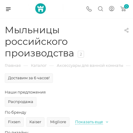
0
Мыльницы
российского
производства
2
—
—
—
Главная
Каталог
Аксессуары для ванной комнаты
Доставим за 6 часов!
Наши предложения
Распродажа
По бренду
Fixsen
Kaiser
Migliore
Показать еще
По дизайну