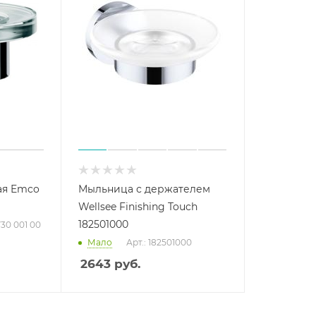
ая Emco
Мыльница с держателем
Wellsee Finishing Touch
182501000
730 001 00
Мало
Арт.: 182501000
2643
руб.