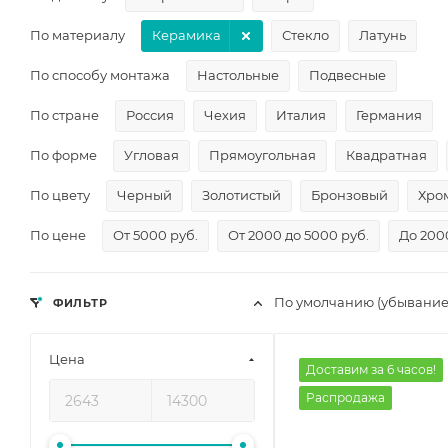
По материалу
Керамика
Стекло
Латунь
По способу монтажа
Настольные
Подвесные
По стране
Россия
Чехия
Италия
Германия
По форме
Угловая
Прямоугольная
Квадратная
По цвету
Черный
Золотистый
Бронзовый
Хро
По цене
От 5000 руб.
От 2000 до 5000 руб.
До 200
По умолчанию (убывание
ФИЛЬТР
Цена
Доставим за 6 часов!
Распродажа