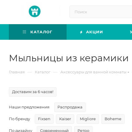
КАТАЛОГ
АКЦИИ
Мыльницы из керамики
—
—
Главная
Каталог
Аксессуары для ванной комнаты
Доставим за 6 часов!
Наши предложения
Распродажа
По бренду
Fixsen
Kaiser
Migliore
Boheme
По дизайну
Современный
Ретро