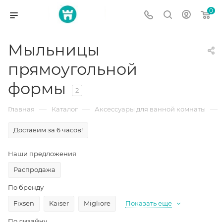
0
Мыльницы
прямоугольной
формы
2
—
—
—
Главная
Каталог
Аксессуары для ванной комнаты
Доставим за 6 часов!
Наши предложения
Распродажа
По бренду
Fixsen
Kaiser
Migliore
Показать еще
По дизайну