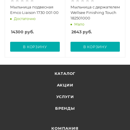
Мыльница подвесная
Мыльница с держателем
Emco Liaison 1730 001 00
Wellsee Finishing Touch
182501000
Достаточно
Мало
14300
руб.
2643
руб.
В КОРЗИНУ
В КОРЗИНУ
КАТАЛОГ
АКЦИИ
УСЛУГИ
БРЕНДЫ
КОМПАНИЯ