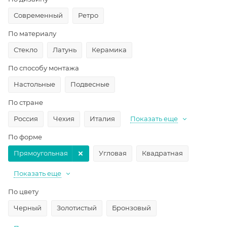
Современный
Ретро
По материалу
Стекло
Латунь
Керамика
По способу монтажа
Настольные
Подвесные
По стране
Россия
Чехия
Италия
Показать еще
По форме
Прямоугольная
Угловая
Квадратная
Показать еще
По цвету
Черный
Золотистый
Бронзовый