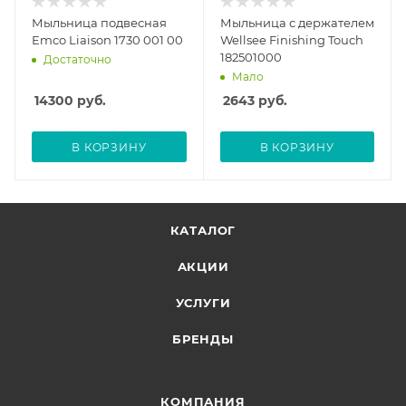
Мыльница подвесная
Мыльница с держателем
Emco Liaison 1730 001 00
Wellsee Finishing Touch
182501000
Достаточно
Мало
14300
руб.
2643
руб.
В КОРЗИНУ
В КОРЗИНУ
КАТАЛОГ
АКЦИИ
УСЛУГИ
БРЕНДЫ
КОМПАНИЯ