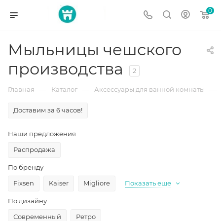
0
Мыльницы чешского
производства
2
—
—
—
Главная
Каталог
Аксессуары для ванной комнаты
Доставим за 6 часов!
Наши предложения
Распродажа
По бренду
Fixsen
Kaiser
Migliore
Показать еще
По дизайну
Современный
Ретро