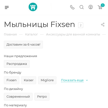
0
Мыльницы Fixsen
2
—
—
—
Главная
Каталог
Аксессуары для ванной комнаты
Доставим за 6 часов!
Наши предложения
Распродажа
По бренду
Fixsen
Kaiser
Migliore
Показать еще
По дизайну
Современный
Ретро
По материалу