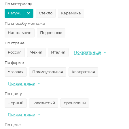
По материалу
Латунь
Стекло
Керамика
По способу монтажа
Настольные
Подвесные
По стране
Россия
Чехия
Италия
Показать еще
По форме
Угловая
Прямоугольная
Квадратная
Показать еще
По цвету
Черный
Золотистый
Бронзовый
Показать еще
По цене