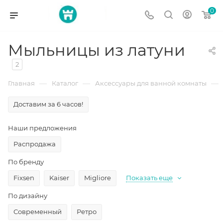
0
Мыльницы из латуни
2
—
—
—
Главная
Каталог
Аксессуары для ванной комнаты
Доставим за 6 часов!
Наши предложения
Распродажа
По бренду
Fixsen
Kaiser
Migliore
Показать еще
По дизайну
Современный
Ретро