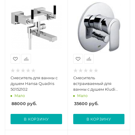
Смеситель для ванны с
Смеситель
душем Hansa Quadris
встраиваемый для
50152102
ванны с душем Kludi
Joop 555150575 без
Мало
Мало
скрытой части
88000
руб.
35600
руб.
В КОРЗИНУ
В КОРЗИНУ