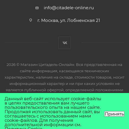
info@citadele-online.ru
г. Москва, ул. Лобненская 21
2026 © Магазин Цитадель-Онлайн. Вся представленная на
сайте информация, касающаяся технических
характеристик, наличия на складе, стоимости товаров, носит
информационный характер и ни при каких условиях не
является публичной офертой, определяемой положениями
Статьи 437(2) Гражданского кодекса РФ.
Данный веб-сайт использует cookie-файлы
в целях предоставления вам лучшего
пользовательского опыта на нашем сайте.
Продолжая использовать данный сайт, вы
Принять
соглашаетесь с использованием нами
cookie-файлов. Для получения
дополнительной информации см.
Политика Cookie
.