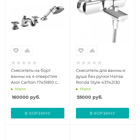
Смеситель на борт
Смеситель для ванны и
ванны на 4 отверстия
душа без ручки Hansa
Axor Carlton 17451810 с
Ronda Style 43742130
душевым гарнитуром,
Мало
Мало
матовый хром
160000
руб.
55000
руб.
В КОРЗИНУ
В КОРЗИНУ