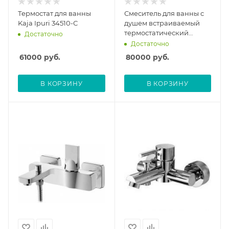
Термостат для ванны
Смеситель для ванны с
Kaja Ipuri 34510-С
душем встраиваемый
термостатический
Достаточно
Hansgrohe Ecostat S
Достаточно
15701000 без скрытой
61000
руб.
80000
руб.
части
В КОРЗИНУ
В КОРЗИНУ