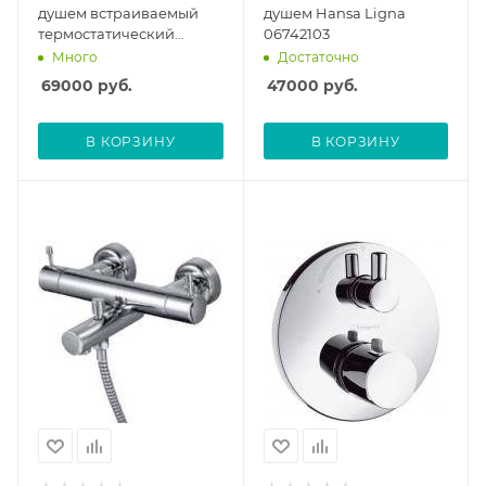
душем встраиваемый
душем Hansa Ligna
термостатический
06742103
Hansgrohe Ecostat E
Много
Достаточно
круглый 15700000 без
69000
руб.
47000
руб.
скрытой части
В КОРЗИНУ
В КОРЗИНУ