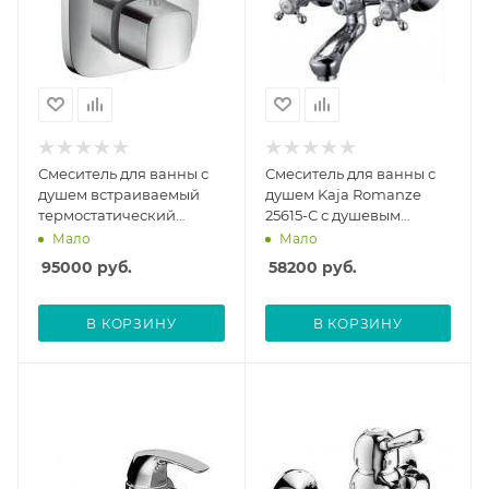
Смеситель для ванны с
Смеситель для ванны с
душем встраиваемый
душем Kaja Romanze
термостатический
25615-С с душевым
Hansgrohe PuraVida
гарнитуром
Мало
Мало
15775000 без скрытой
95000
руб.
58200
руб.
части
В КОРЗИНУ
В КОРЗИНУ