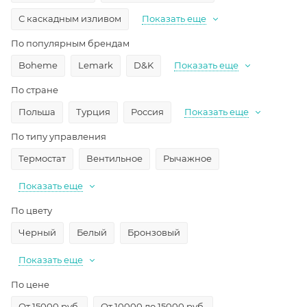
С каскадным изливом
Показать еще
По популярным брендам
Boheme
Lemark
D&K
Показать еще
По стране
Польша
Турция
Россия
Показать еще
По типу управления
Термостат
Вентильное
Рычажное
Показать еще
По цвету
Черный
Белый
Бронзовый
Показать еще
По цене
От 15000 руб.
От 10000 до 15000 руб.