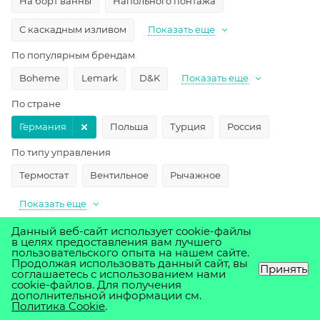
На борт ванны
Напольного понтажа
С каскадным изливом
Показать еще
По популярным брендам
Boheme
Lemark
D&K
Показать еще
По стране
Германия
Польша
Турция
Россия
По типу управления
Термостат
Вентильное
Рычажное
Показать еще
По цвету
Данный веб-сайт использует cookie-файлы
в целях предоставления вам лучшего
пользовательского опыта на нашем сайте.
Черный
Белый
Бронзовый
Продолжая использовать данный сайт, вы
Принять
соглашаетесь с использованием нами
Показать еще
cookie-файлов. Для получения
дополнительной информации см.
Политика Cookie
.
По цене