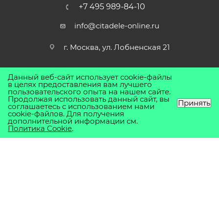
+7 495 989-84-10
info@citadele-online.ru
г. Москва, ул. Лобненская 21
Данный веб-сайт использует cookie-файлы
в целях предоставления вам лучшего
пользовательского опыта на нашем сайте.
Продолжая использовать данный сайт, вы
Принять
соглашаетесь с использованием нами
cookie-файлов. Для получения
дополнительной информации см.
2026 © Магазин Цитадель-Онлайн. Вся представленная на
Политика Cookie
.
сайте информация, касающаяся технических
характеристик, наличия на складе, стоимости товаров, носит
информационный характер и ни при каких условиях не
является публичной офертой, определяемой положениями
Статьи 437(2) Гражданского кодекса РФ.