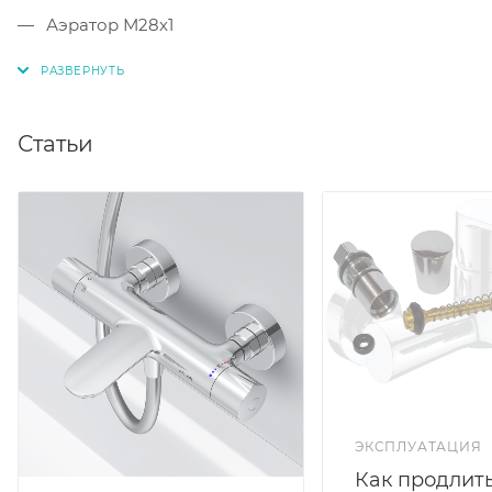
Аэратор М28х1
Отвод для душа
Скрытые S-образные эксцентрики
Защита от обратного тока
Статьи
Керамический картридж Эко с ограничителем
температуры
Цвет: хром
ЭКСПЛУАТАЦИЯ
Как продлить