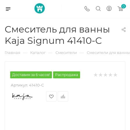
0
Смеситель для ванны
Kaja Signum 41410-С
—
—
—
Главная
Каталог
Смесители
Смесители для ванны
Доставим за 6 часов!
Распродажа
Артикул:
41410-С