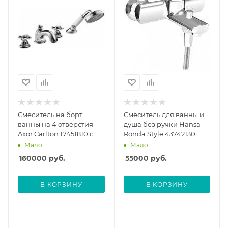
Смеситель на борт
Смеситель для ванны и
ванны на 4 отверстия
душа без ручки Hansa
Axor Carlton 17451810 с
Ronda Style 43742130
душевым гарнитуром,
Мало
Мало
матовый хром
160000
руб.
55000
руб.
В КОРЗИНУ
В КОРЗИНУ