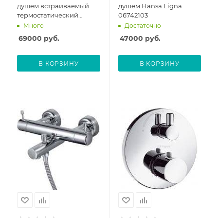
душем встраиваемый
душем Hansa Ligna
термостатический
06742103
Hansgrohe Ecostat E
Много
Достаточно
круглый 15700000 без
69000
руб.
47000
руб.
скрытой части
В КОРЗИНУ
В КОРЗИНУ