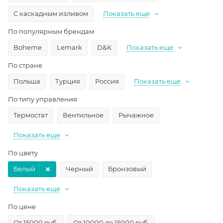
С каскадным изливом
Показать еще
По популярным брендам
Boheme
Lemark
D&K
Показать еще
По стране
Польша
Турция
Россия
Показать еще
По типу управления
Термостат
Вентильное
Рычажное
Показать еще
По цвету
Белый
Черный
Бронзовый
Показать еще
По цене
От 15000 руб.
От 10000 до 15000 руб.