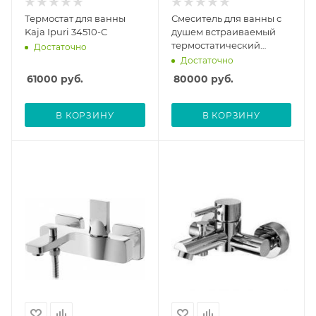
Термостат для ванны
Смеситель для ванны с
Kaja Ipuri 34510-С
душем встраиваемый
термостатический
Достаточно
Hansgrohe Ecostat S
Достаточно
15701000 без скрытой
61000
руб.
80000
руб.
части
В КОРЗИНУ
В КОРЗИНУ