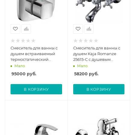
Смеситель для ванны с
Смеситель для ванны с
душем встраиваемый
душем Kaja Romanze
термостатический
25615-С с душевым
Hansgrohe PuraVida
гарнитуром
Мало
Мало
15775000 без скрытой
95000
руб.
58200
руб.
части
В КОРЗИНУ
В КОРЗИНУ