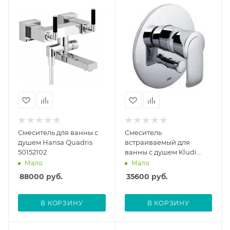
Смеситель для ванны с
Смеситель
душем Hansa Quadris
встраиваемый для
50152102
ванны с душем Kludi
Joop 555150575 без
Мало
Мало
скрытой части
88000
руб.
35600
руб.
В КОРЗИНУ
В КОРЗИНУ