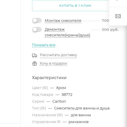
КУПИТЬ В 1 КЛИК
Монтаж смесителя
700
руб.
Демонтаж
300
руб.
смесителя(крана/душа)
Показать все
Рассчитать доставку
Хочу в подарок
Характеристики
Цвет (Ф)
—
Хром
Код товара
—
38772
Серия
—
Carlton
Тип (Ф)
—
Смеситель для ванны и душа
Назначение (Ф)
—
для ванны
Управление Ф
—
рычажное