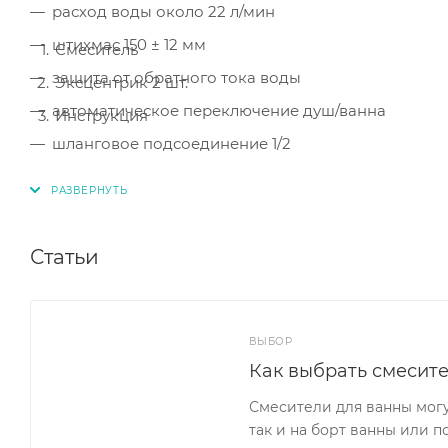
расход воды около 22 л/мин
штихмас 150 ± 12 мм
Смеситель
защита от обратного тока воды
Эксцентрик 2 шт.
автоматическое переключение душ/ванна
Инструкция
шланговое подсоединение 1/2
Статьи
ВЫБОР
Как выбрать смесите
Смесители для ванны могу
так и на борт ванны или п