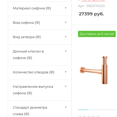
Арт.: 5180074503
Материал сифона (Ф)
27399
руб.
Вид сифона (Ф)
Доставим за 6 часов!
Вид затвора (Ф)
Донный клапан в
сифоне (Ф)
Количество отводов (Ф)
Направление выпуска
сифона (Ф)
Стандарт диаметра
слива (Ф)