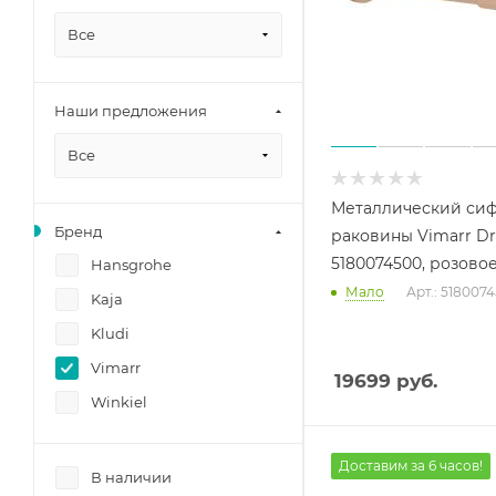
Все
Наши предложения
Все
Металлический сиф
Бренд
раковины Vimarr Dr
5180074500, розово
Hansgrohe
Мало
Арт.: 518007
Kaja
Kludi
Vimarr
19699
руб.
Winkiel
Доставим за 6 часов!
В наличии