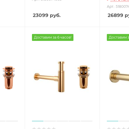
Арт.: 518007
23099
руб.
26899
р
Доставим за 6 часов!
Доставим з