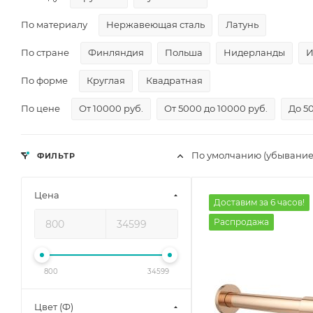
По материалу
Нержавеющая сталь
Латунь
По стране
Финляндия
Польша
Нидерланды
И
По форме
Круглая
Квадратная
По цене
От 10000 руб.
От 5000 до 10000 руб.
До 5
По умолчанию (убывание
ФИЛЬТР
Цена
Доставим за 6 часов!
Распродажа
800
34599
Цвет (Ф)