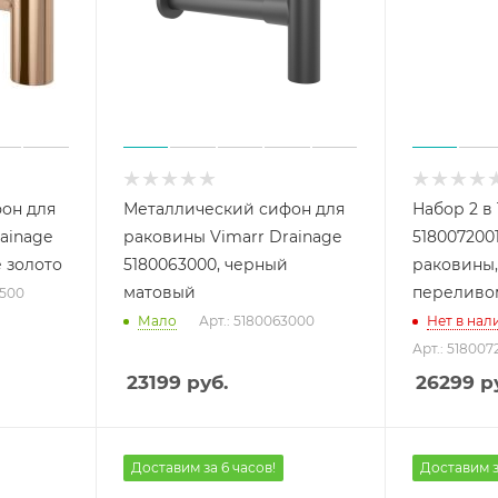
он для
Металлический сифон для
Набор 2 в 
ainage
раковины Vimarr Drainage
518007200
е золото
5180063000, черный
раковины,
матовый
переливо
4500
Мало
Арт.: 5180063000
Нет в нал
Арт.: 518007
23199
руб.
26299
ру
Доставим за 6 часов!
Доставим з