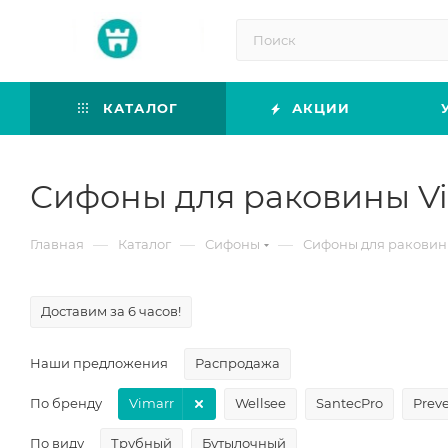
КАТАЛОГ
АКЦИИ
Сифоны для раковины V
—
—
—
Главная
Каталог
Сифоны
Сифоны для ракови
Доставим за 6 часов!
Наши предложения
Распродажа
По бренду
Vimarr
Wellsee
SantecPro
Prev
По виду
Трубный
Бутылочный