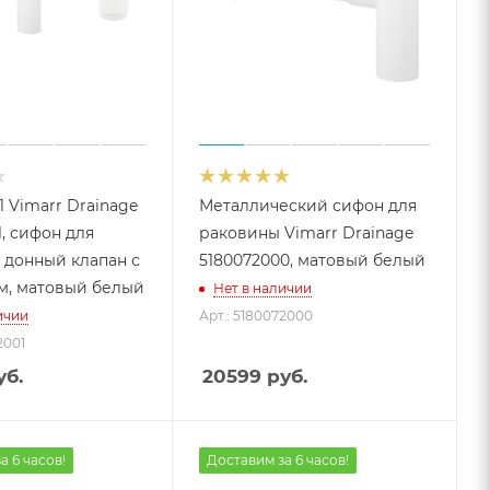
1 Vimarr Drainage
Металлический сифон для
1, сифон для
раковины Vimarr Drainage
 донный клапан с
5180072000, матовый белый
м, матовый белый
Нет в наличии
ичии
Арт.: 5180072000
2001
б.
20599
руб.
а 6 часов!
Доставим за 6 часов!