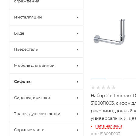
ограждения
Инсталляции
Биде
Пьедесталы
Мебель для ванной
Сифоны
Набор 2 в 1 Vimarr 
Сиденья, крышки
5180011003, сифон д
раковины, донный 
Трапы, душевые лотки
универсальный, цв
Нет в наличии
Скрытые части
Арт.: 5180011003