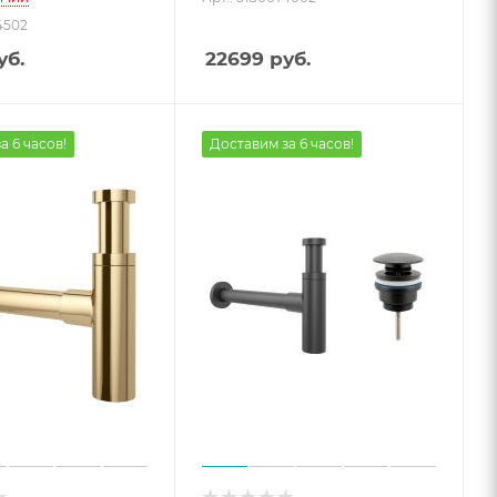
4502
уб.
22699
руб.
а 6 часов!
Доставим за 6 часов!