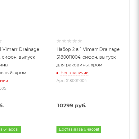
1 Vimarr Drainage
Набор 2 в 1 Vimarr Drainage
, сифон, выпуск
5180011004, сифон, выпуск
вины
для раковины, хром
ьный, хром
Нет в наличии
ичии
Арт.: 5180011004
1005
б.
10299
руб.
а 6 часов!
Доставим за 6 часов!