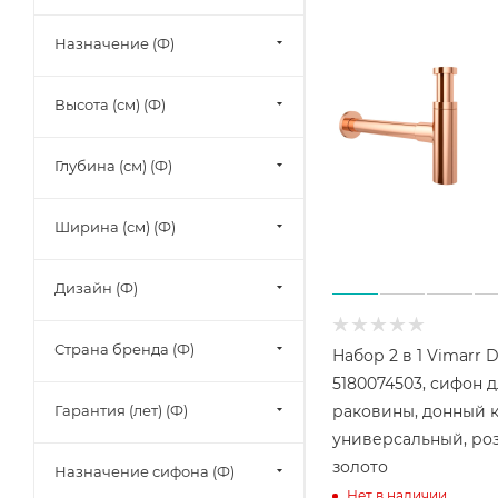
Назначение (Ф)
Высота (см) (Ф)
Глубина (см) (Ф)
Ширина (см) (Ф)
Дизайн (Ф)
Страна бренда (Ф)
Набор 2 в 1 Vimarr 
5180074503, сифон 
раковины, донный 
Гарантия (лет) (Ф)
универсальный, ро
золото
Назначение сифона (Ф)
Нет в наличии