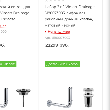
еский сифон для
Набор 2 в 1 Vimarr Drainage
Vimarr Drainage
5180073003, сифон для
0, золото
раковины, донный клапан,
матовый черный
ичии
74000
Нет в наличии
Арт.: 5180073003
б.
22299
руб.
а 6 часов!
Доставим за 6 часов!