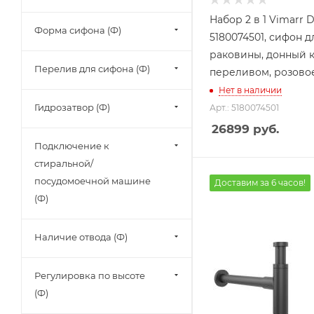
Набор 2 в 1 Vimarr 
Форма сифона (Ф)
5180074501, сифон д
раковины, донный к
Перелив для сифона (Ф)
переливом, розово
Нет в наличии
Гидрозатвор (Ф)
Арт.: 5180074501
26899
руб.
Подключение к
стиральной/
посудомоечной машине
Доставим за 6 часов!
(Ф)
Наличие отвода (Ф)
Регулировка по высоте
(Ф)