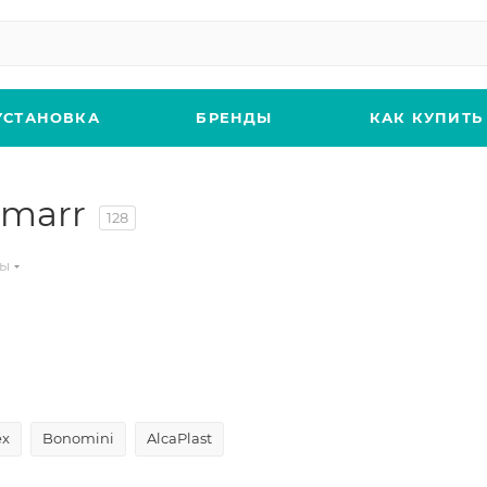
УСТАНОВКА
БРЕНДЫ
КАК КУПИТЬ
imarr
128
ны
ex
Bonomini
AlcaPlast