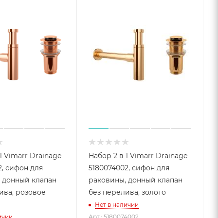
1 Vimarr Drainage
Набор 2 в 1 Vimarr Drainage
2, сифон для
5180074002, сифон для
 донный клапан
раковины, донный клапан
ива, розовое
без перелива, золото
Нет в наличии
ичии
Арт.: 5180074002