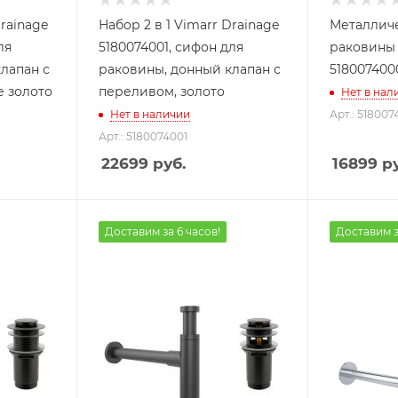
Drainage
Набор 2 в 1 Vimarr Drainage
Металлич
ля
5180074001, сифон для
раковины 
лапан с
раковины, донный клапан с
518007400
е золото
переливом, золото
Нет в нал
Нет в наличии
Арт.: 51800
Арт.: 5180074001
22699
руб.
16899
ру
Доставим за 6 часов!
Доставим з