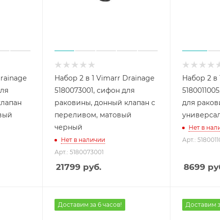
Drainage
Набор 2 в 1 Vimarr Drainage
Набор 2 в 
для
5180073001, сифон для
5180011005
клапан
раковины, донный клапан с
для рако
овый
переливом, матовый
универсал
черный
Нет в нал
Нет в наличии
Арт.: 518001
Арт.: 5180073001
21799
руб.
8699
ру
Доставим за 6 часов!
Доставим з