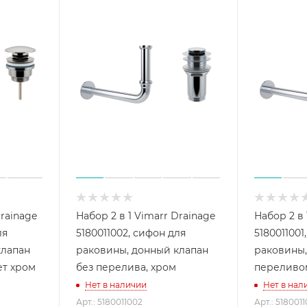
Drainage
Набор 2 в 1 Vimarr Drainage
Набор 2 в 
ля
5180011002, сифон для
5180011001
клапан
раковины, донный клапан
раковины,
ет хром
без перелива, хром
переливо
Нет в наличии
Нет в нал
Арт.: 5180011002
Арт.: 5180011