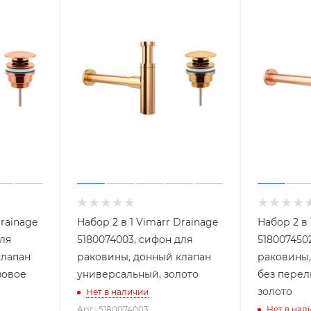
Drainage
Набор 2 в 1 Vimarr Drainage
Набор 2 в 
для
5180074003, сифон для
518007450
клапан
раковины, донный клапан
раковины,
зовое
универсальный, золото
без перел
золото
Нет в наличии
Арт.: 5180074003
Нет в нал