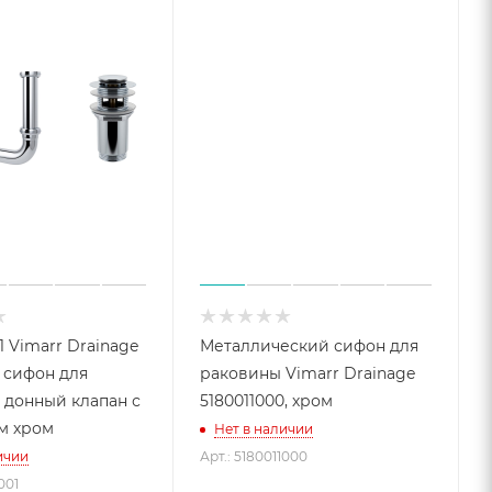
1 Vimarr Drainage
Металлический сифон для
, сифон для
раковины Vimarr Drainage
 донный клапан с
5180011000, хром
м хром
Нет в наличии
ичии
Арт.: 5180011000
001