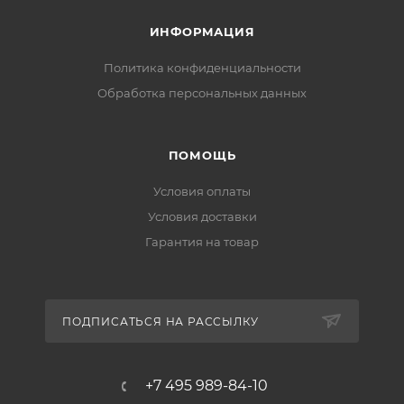
Специальное защитное покрытие препятствует
скоплению грязи и отложений, способствующих
ИНФОРМАЦИЯ
засорению изделия.
Политика конфиденциальности
Комплект поставки:
Обработка персональных данных
ПОМОЩЬ
Условия оплаты
Условия доставки
Гарантия на товар
ПОДПИСАТЬСЯ НА РАССЫЛКУ
+7 495 989-84-10