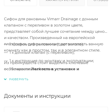
Сифон для раковины Vimarr Drainage с донным
клапаном с переливом в золотом цвете,
представляет собой лучшее сочетание между ценой
и качеством. Произведенный на европейской
платформе, сифон помогает организовать ванную
1 x сифон для раковины (цвет золото);
комнату как в простом, так и в элегантном стиле.
1 x донный клапан (с переливом);
1 x инструкция по монтажу и эксплуатации;
Из преимуществ стоит выделить ключевые
особенности:
1 x гарантийный талон.
Легкость в установке и
обслуживании, а также, сверхпрочные
материалы.
Легкая сборка и монтаж.
Сборка и монтаж
сифона
Документы и инструкции
выполняется за несколько минут.