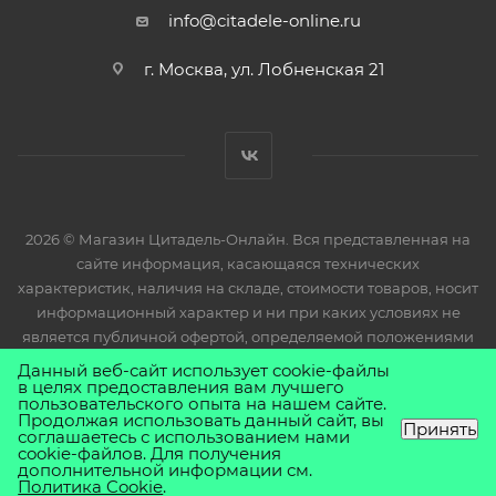
info@citadele-online.ru
г. Москва, ул. Лобненская 21
2026 © Магазин Цитадель-Онлайн. Вся представленная на
сайте информация, касающаяся технических
характеристик, наличия на складе, стоимости товаров, носит
информационный характер и ни при каких условиях не
является публичной офертой, определяемой положениями
Статьи 437(2) Гражданского кодекса РФ.
Данный веб-сайт использует cookie-файлы
в целях предоставления вам лучшего
пользовательского опыта на нашем сайте.
Продолжая использовать данный сайт, вы
Принять
соглашаетесь с использованием нами
cookie-файлов. Для получения
дополнительной информации см.
Политика Cookie
.