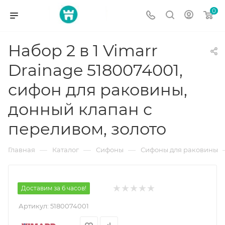
0
Набор 2 в 1 Vimarr
Drainage 5180074001,
сифон для раковины,
донный клапан с
переливом, золото
—
—
—
Главная
Каталог
Сифоны
Сифоны для раковины
Доставим за 6 часов!
Артикул:
5180074001