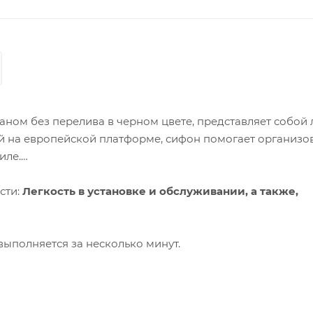
аном без перелива в черном цвете, представляет собой
й на европейской платформе, сифон помогает организо
иле.
сти:
Легкость в установке и обслуживании, а также,
выполняется за несколько минут.
овке по высоте и длине, установка изделия помогает