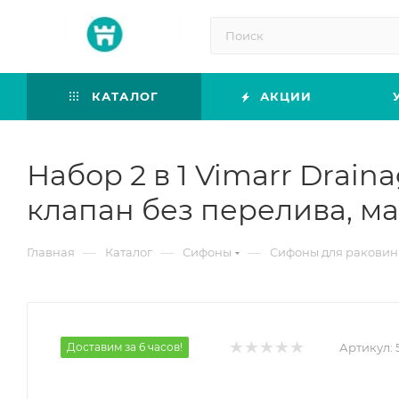
КАТАЛОГ
АКЦИИ
Набор 2 в 1 Vimarr Drai
клапан без перелива, м
—
—
—
Главная
Каталог
Сифоны
Сифоны для ракови
Доставим за 6 часов!
Артикул: