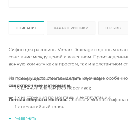
ОПИСАНИЕ
ХАРАКТЕРИСТИКИ
ОТЗЫВЫ
Сифон для раковины Vimarr Drainage с донным клап
сочетание между ценой и качеством. Произведенны
ванную комнату как в простом, так и в элегантном ст
Из преимуществ стоит выделить ключевые особенно
1 x сифон для раковины (цвет черный);
сверхпрочные материалы.
1 x донный клапан (без перелива);
1 x инструкция по монтажу и эксплуатации;
Легкая сборка и монтаж.
Сборка и монтаж
сифона 
1 x гарантийный талон.
Регулировка по высоте и длине.
Благодаря регулир
адаптировать его для нестандартных санузлов.