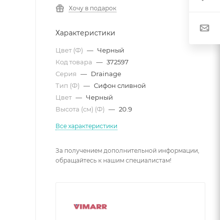
Хочу в подарок
Характеристики
Цвет (Ф)
—
Черный
Код товара
—
372597
Серия
—
Drainage
Тип (Ф)
—
Сифон сливной
Цвет
—
Черный
Высота (см) (Ф)
—
20.9
Все характеристики
За получением дополнительной информации,
обращайтесь к нашим специалистам!