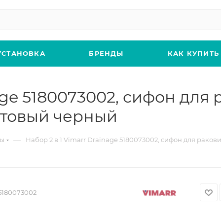
УСТАНОВКА
БРЕНДЫ
КАК КУПИТЬ
nage 5180073002, сифон для
атовый черный
—
ны
Набор 2 в 1 Vimarr Drainage 5180073002, сифон для рако
5180073002