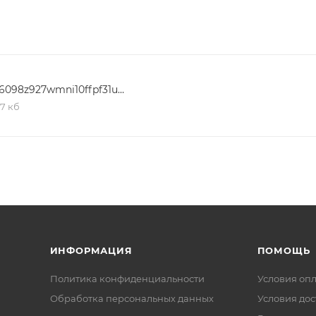
ны гидрозатвором, предотвращающим проникновение
зобрать сифон и прочистить или извлечь из него мелкие
12y6098z927wmni10ffpf31uhyxarq04
,7 кб
оким температурам, коррозии и повреждениям. Специал
и отложений, способствующих засорению изделия.
ИНФОРМАЦИЯ
ПОМОЩЬ
Политика конфиденциальности
Условия оп
Обработка персональных данных
Условия дос