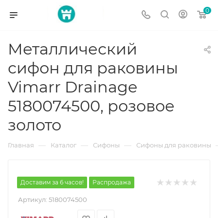
0
Металлический
сифон для раковины
Vimarr Drainage
5180074500, розовое
золото
—
—
—
Главная
Каталог
Сифоны
Сифоны для раковины
Доставим за 6 часов!
Распродажа
Артикул:
5180074500