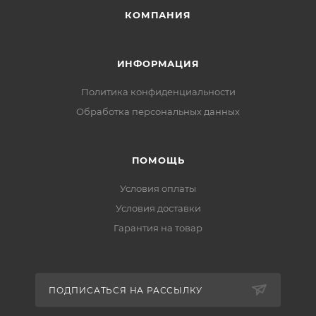
высоким температурам, коррозии и повреждениям.
КОМПАНИЯ
Специальное защитное покрытие препятствует
скоплению грязи и отложений, способствующих
засорению изделия.
ИНФОРМАЦИЯ
Политика конфиденциальности
Комплект поставки:
Обработка персональных данных
ПОМОЩЬ
Условия оплаты
Условия доставки
Гарантия на товар
ПОДПИСАТЬСЯ НА РАССЫЛКУ