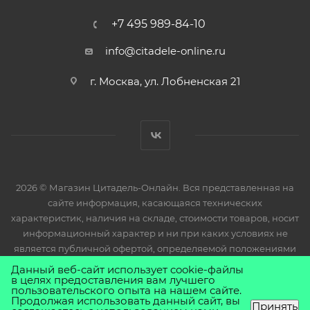
+7 495 989-84-10
info@citadele-online.ru
г. Москва, ул. Лобненская 21
2026 © Магазин Цитадель-Онлайн. Вся представленная на
сайте информация, касающаяся технических
характеристик, наличия на складе, стоимости товаров, носит
информационный характер и ни при каких условиях не
является публичной офертой, определяемой положениями
Статьи 437(2) Гражданского кодекса РФ.
Данный веб-сайт использует cookie-файлы
в целях предоставления вам лучшего
пользовательского опыта на нашем сайте.
Продолжая использовать данный сайт, вы
Принять