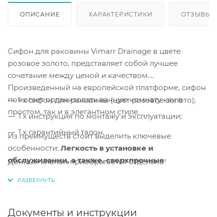
ОПИСАНИЕ
ХАРАКТЕРИСТИКИ
ОТЗЫВЫ
Сифон для раковины Vimarr Drainage в цвете
розовое золото, представляет собой лучшее
сочетание между ценой и качеством.
Произведенный на европейской платформе, сифон
помогает организовать ванную комнату как в
1 x сифон для раковины (цвет розовое золото);
простом, так и в элегантном стиле.
1 x инструкция по монтажу и эксплуатации;
1 x гарантийный талон.
Из преимуществ стоит выделить ключевые
особенности:
Легкость в установке и
обслуживании, а также, сверхпрочные
Донный клапан приобретается отдельно!
материалы.
Легкая сборка и монтаж.
Сборка и монтаж
сифона
выполняется за несколько минут.
Документы и инструкции