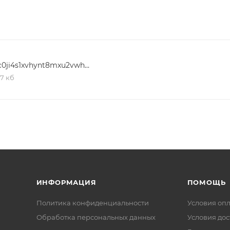
ны гидрозатвором, предотвращающим проникновение
зобрать сифон и прочистить или извлечь из него мелкие
9qc0ji4s1xvhynt8mxu2vwhgm31rciec
,7 кб
оким температурам, коррозии и повреждениям. Специал
и отложений, способствующих засорению изделия.
ИНФОРМАЦИЯ
ПОМОЩЬ
Политика конфиденциальности
Условия оп
Обработка персональных данных
Условия дос