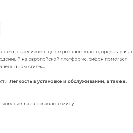
аном с переливом в цвете розовое золото, представляет
веденный на европейской платформе, сифон помогает
 элегантном стиле.
сти:
Легкость в установке и обслуживании, а также,
выполняется за несколько минут.
овке по высоте и длине, установка изделия помогает