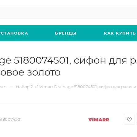
УСТАНОВКА
БРЕНДЫ
КАК КУПИТЬ
nage 5180074501, сифон для
овое золото
—
ны
Набор 2 в 1 Vimarr Drainage 5180074501, сифон для раков
5180074501