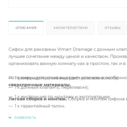
ОПИСАНИЕ
ХАРАКТЕРИСТИКИ
ОТЗЫВЫ
Сифон для раковины Vimarr Drainage с донным клап
лучшее сочетание между ценой и качеством. Произ
организовать ванную комнату как в простом, так и в
Из преимуществ стоит выделить ключевые особенно
1 x сифон для раковины (цвет розовое золото);
сверхпрочные материалы.
1 x донный клапан (с переливом);
1 x инструкция по монтажу и эксплуатации;
Легкая сборка и монтаж.
Сборка и монтаж
сифона 
1 x гарантийный талон.
Регулировка по высоте и длине.
Благодаря регулир
адаптировать его для нестандартных санузлов.