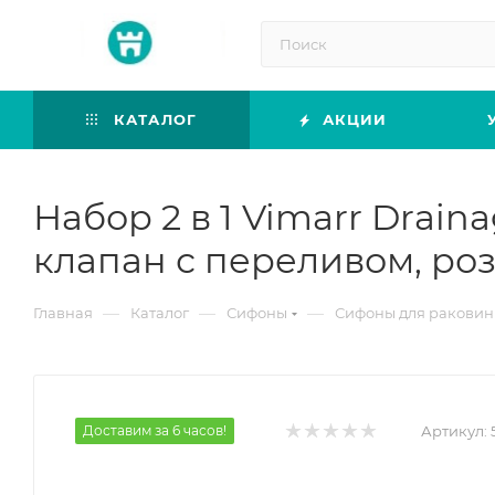
КАТАЛОГ
АКЦИИ
Набор 2 в 1 Vimarr Drai
клапан с переливом, роз
—
—
—
Главная
Каталог
Сифоны
Сифоны для ракови
Доставим за 6 часов!
Артикул: