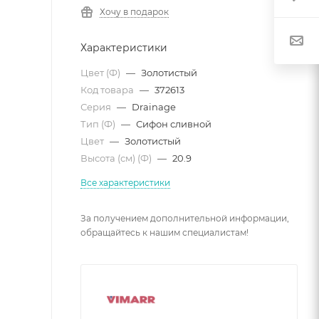
Хочу в подарок
Характеристики
Цвет (Ф)
—
Золотистый
Код товара
—
372613
Серия
—
Drainage
Тип (Ф)
—
Сифон сливной
Цвет
—
Золотистый
Высота (см) (Ф)
—
20.9
Все характеристики
За получением дополнительной информации,
обращайтесь к нашим специалистам!