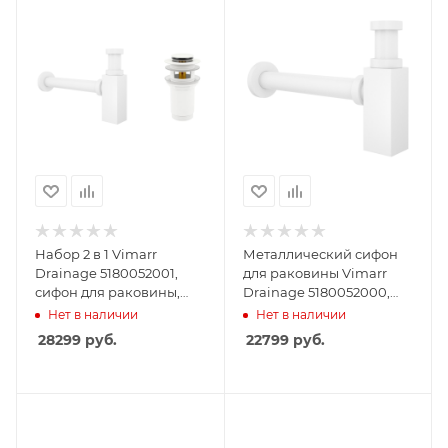
Набор 2 в 1 Vimarr
Металлический сифон
Drainage 5180052001,
для раковины Vimarr
сифон для раковины,
Drainage 5180052000,
донный клапан с
матовый белый
Нет в наличии
Нет в наличии
переливом, матовый
28299
руб.
22799
руб.
белый