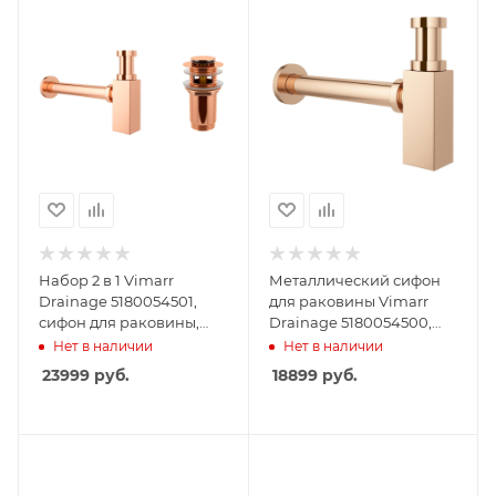
Набор 2 в 1 Vimarr
Металлический сифон
Drainage 5180054501,
для раковины Vimarr
сифон для раковины,
Drainage 5180054500,
донный клапан с
розовое золото
Нет в наличии
Нет в наличии
переливом, розовое
23999
руб.
18899
руб.
золото