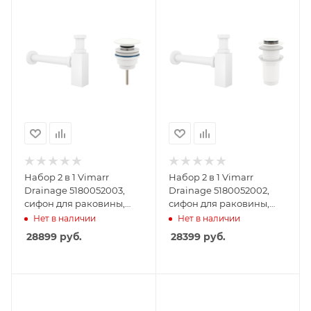
Набор 2 в 1 Vimarr
Набор 2 в 1 Vimarr
Drainage 5180052003,
Drainage 5180052002,
сифон для раковины,
сифон для раковины,
донный клапан
донный клапан без
Нет в наличии
Нет в наличии
универсальный,
перелива, матовый
28899
руб.
28399
руб.
матовый белый
белый