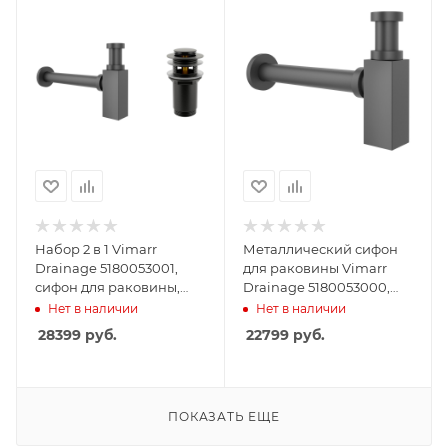
Набор 2 в 1 Vimarr
Металлический сифон
Drainage 5180053001,
для раковины Vimarr
сифон для раковины,
Drainage 5180053000,
донный клапан с
черный матовый
Нет в наличии
Нет в наличии
переливом, черный
28399
руб.
22799
руб.
матовый
ПОКАЗАТЬ ЕЩЕ