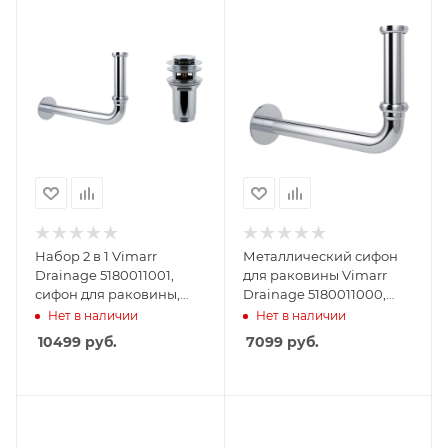
Набор 2 в 1 Vimarr
Металлический сифон
Drainage 5180011001,
для раковины Vimarr
сифон для раковины,
Drainage 5180011000,
донный клапан с
хром
Нет в наличии
Нет в наличии
переливом хром
10499
руб.
7099
руб.