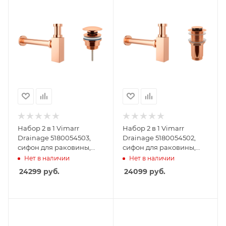
Набор 2 в 1 Vimarr
Набор 2 в 1 Vimarr
Drainage 5180054503,
Drainage 5180054502,
сифон для раковины,
сифон для раковины,
донный клапан
донный клапан без
Нет в наличии
Нет в наличии
универсальный, розовое
перелива, розовое
24299
руб.
24099
руб.
золото
золото