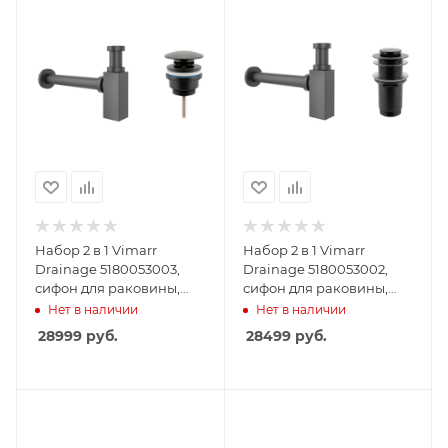
Набор 2 в 1 Vimarr
Набор 2 в 1 Vimarr
Drainage 5180053003,
Drainage 5180053002,
сифон для раковины,
сифон для раковины,
донный клапан
донный клапан без
Нет в наличии
Нет в наличии
универсальный, черный
перелива, черный
28999
руб.
28499
руб.
матовый
матовый