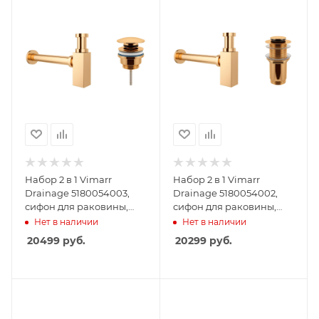
Набор 2 в 1 Vimarr
Набор 2 в 1 Vimarr
Drainage 5180054003,
Drainage 5180054002,
сифон для раковины,
сифон для раковины,
донный клапан
донный клапан без
Нет в наличии
Нет в наличии
универсальный, золото
перелива, золото
20499
руб.
20299
руб.