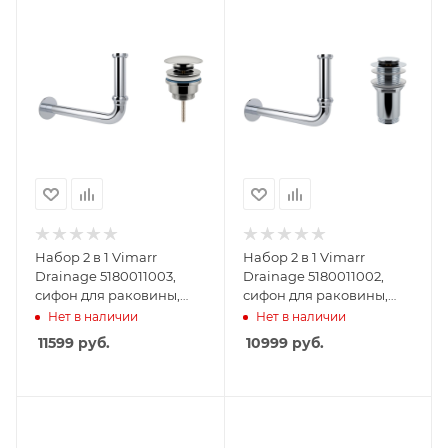
Набор 2 в 1 Vimarr
Набор 2 в 1 Vimarr
Drainage 5180011003,
Drainage 5180011002,
сифон для раковины,
сифон для раковины,
донный клапан
донный клапан без
Нет в наличии
Нет в наличии
универсальный, цвет
перелива, хром
11599
руб.
10999
руб.
хром