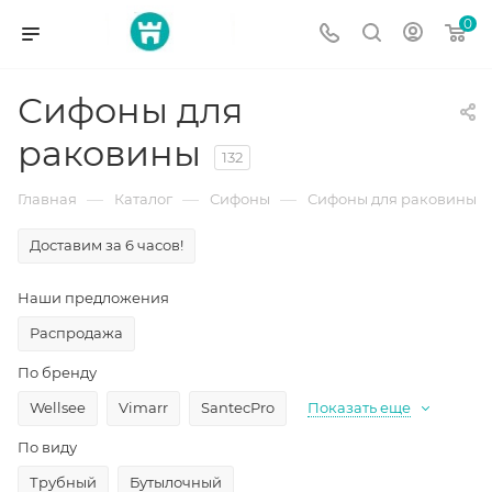
0
Сифоны для
раковины
132
—
—
—
Главная
Каталог
Сифоны
Сифоны для раковины
Доставим за 6 часов!
Наши предложения
Распродажа
По бренду
Wellsee
Vimarr
SantecPro
Показать еще
По виду
Трубный
Бутылочный