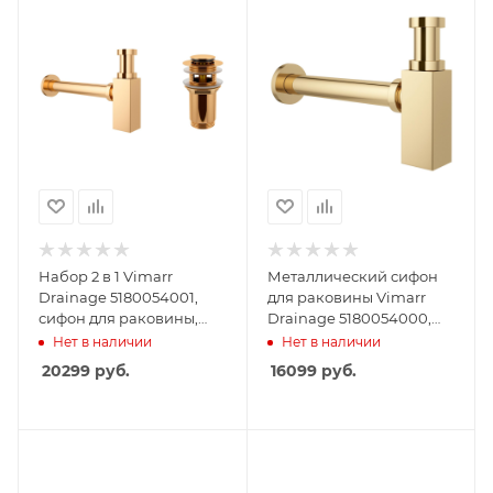
Набор 2 в 1 Vimarr
Металлический сифон
Drainage 5180054001,
для раковины Vimarr
сифон для раковины,
Drainage 5180054000,
донный клапан с
золото
Нет в наличии
Нет в наличии
переливом, золото
20299
руб.
16099
руб.