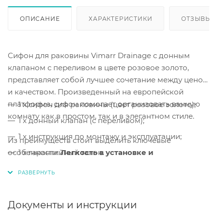
ОПИСАНИЕ
ХАРАКТЕРИСТИКИ
ОТЗЫВЫ
Сифон для раковины Vimarr Drainage с донным
клапаном с переливом в цвете розовое золото,
представляет собой лучшее сочетание между ценой
и качеством. Произведенный на европейской
платформе, сифон помогает организовать ванную
1 x сифон для раковины (цвет розовое золото);
комнату как в простом, так и в элегантном стиле.
1 x донный клапан (с переливом);
1 x инструкция по монтажу и эксплуатации;
Из преимуществ стоит выделить ключевые
особенности:
1 x гарантийный талон.
Легкость в установке и
обслуживании, а также, сверхпрочные
материалы.
Легкая сборка и монтаж.
Сборка и монтаж
сифона
Документы и инструкции
выполняется за несколько минут.