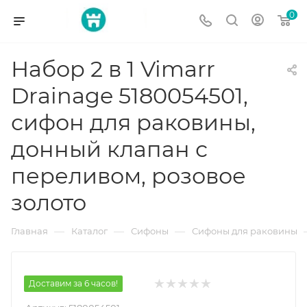
0
Набор 2 в 1 Vimarr
Drainage 5180054501,
сифон для раковины,
донный клапан с
переливом, розовое
золото
—
—
—
Главная
Каталог
Сифоны
Сифоны для раковины
Доставим за 6 часов!