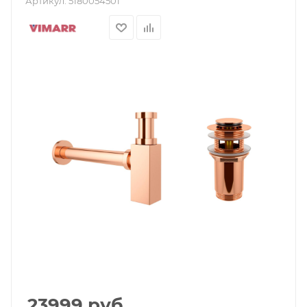
Артикул:
5180054501
23999
руб.