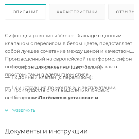
ОПИСАНИЕ
ХАРАКТЕРИСТИКИ
ОТЗЫВЫ
Сифон для раковины Vimarr Drainage с донным
клапаном с переливом в белом цвете, представляет
собой лучшее сочетание между ценой и качеством.
Произведенный на европейской платформе, сифон
помогает организовать ванную комнату как в
1 x сифон для раковины (цвет белый);
простом, так и в элегантном стиле.
1 x донный клапан (с переливом);
1 x инструкция по монтажу и эксплуатации;
Из преимуществ стоит выделить ключевые
особенности:
1 x гарантийный талон.
Легкость в установке и
обслуживании, а также, сверхпрочные
материалы.
Легкая сборка и монтаж.
Сборка и монтаж
сифона
Документы и инструкции
выполняется за несколько минут.