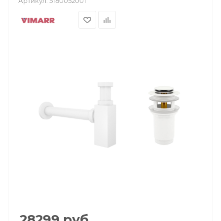
Артикул:
5180052001
28299
руб.