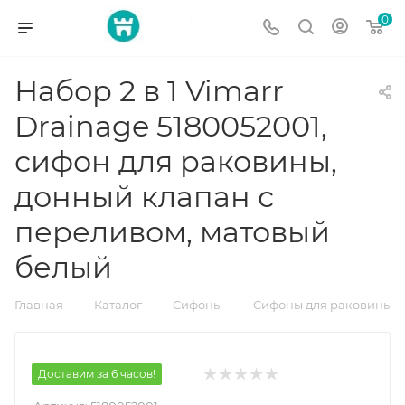
0
Набор 2 в 1 Vimarr
Drainage 5180052001,
сифон для раковины,
донный клапан с
переливом, матовый
белый
—
—
—
Главная
Каталог
Сифоны
Сифоны для раковины
Доставим за 6 часов!