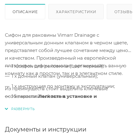
ОПИСАНИЕ
ХАРАКТЕРИСТИКИ
ОТЗЫВЫ
Сифон для раковины Vimarr Drainage с
универсальным донным клапаном в черном цвете,
представляет собой лучшее сочетание между ценой
и качеством. Произведенный на европейской
платформе, сифон помогает организовать ванную
1 x сифон для раковины (цвет черный);
комнату как в простом, так и в элегантном стиле.
1 x донный клапан (универсальный);
1 x инструкция по монтажу и эксплуатации;
Из преимуществ стоит выделить ключевые
особенности:
1 x гарантийный талон.
Легкость в установке и
обслуживании, а также, сверхпрочные
материалы.
Легкая сборка и монтаж.
Сборка и монтаж
сифона
Документы и инструкции
выполняется за несколько минут.