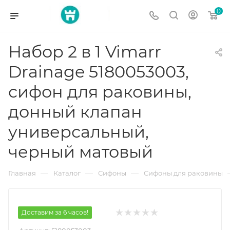
0
Набор 2 в 1 Vimarr
Drainage 5180053003,
сифон для раковины,
донный клапан
универсальный,
черный матовый
—
—
—
Главная
Каталог
Сифоны
Сифоны для раковины
Доставим за 6 часов!