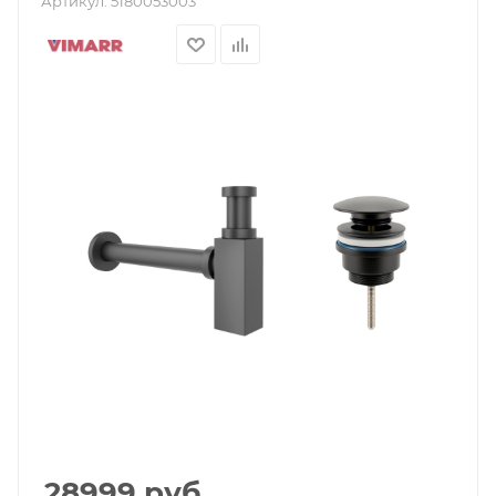
Артикул:
5180053003
28999
руб.