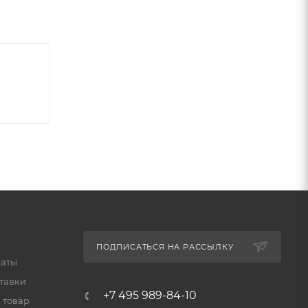
ьное
ПОДПИСАТЬСЯ НА РАССЫЛКУ
латы
тавки
+7 495 989-84-10
 товар