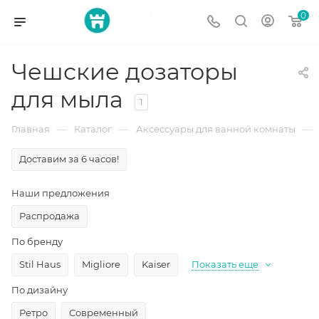
0
Чешские дозаторы
для мыла
1
—
—
—
Главная
Каталог
Аксессуары для ванной комнаты
Доставим за 6 часов!
Наши предложения
Распродажа
По бренду
Stil Haus
Migliore
Kaiser
Показать еще
По дизайну
Ретро
Современный