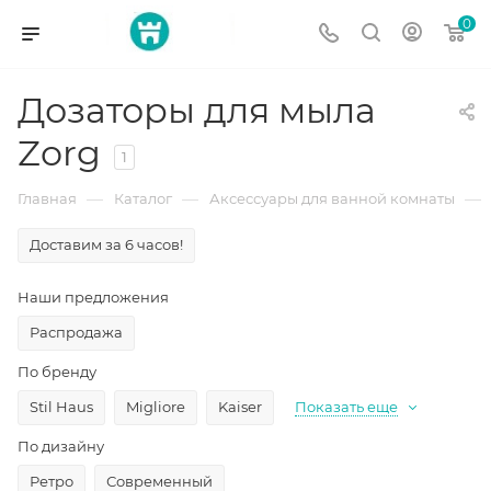
0
Дозаторы для мыла
Zorg
1
—
—
—
Главная
Каталог
Аксессуары для ванной комнаты
Доставим за 6 часов!
Наши предложения
Распродажа
По бренду
Stil Haus
Migliore
Kaiser
Показать еще
По дизайну
Ретро
Современный