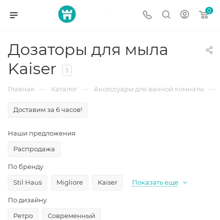
0
Дозаторы для мыла
Kaiser
1
—
—
—
Главная
Каталог
Аксессуары для ванной комнаты
Доставим за 6 часов!
Наши предложения
Распродажа
По бренду
Stil Haus
Migliore
Kaiser
Показать еще
По дизайну
Ретро
Современный