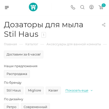
0
Дозаторы для мыла
Stil Haus
1
—
—
—
Главная
Каталог
Аксессуары для ванной комнаты
Доставим за 6 часов!
Наши предложения
Распродажа
По бренду
Stil Haus
Migliore
Kaiser
Показать еще
По дизайну
Ретро
Современный