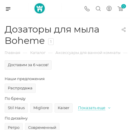
0
Дозаторы для мыла
Boheme
1
—
—
—
Главная
Каталог
Аксессуары для ванной комнаты
Доставим за 6 часов!
Наши предложения
Распродажа
По бренду
Stil Haus
Migliore
Kaiser
Показать еще
По дизайну
Ретро
Современный