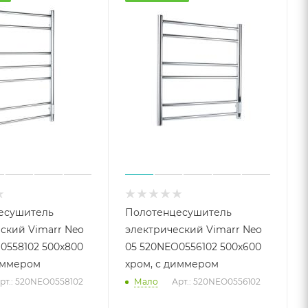
есушитель
Полотенцесушитель
ский Vimarr Neo
электрический Vimarr Neo
0558102 500х800
05 520NEO0556102 500х600
иммером
хром, с диммером
рт.: 520NEO0558102
Мало
Арт.: 520NEO0556102