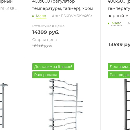
черный
400x600 (регулятор
400x600 (
температуры, таймер), хром
температу
MRKe58BL
черный м
Мало
Арт.: PSKDVMRKe46Cr
Мало
А
Розничная цена
14399
руб.
Старая цена
13599
ру
19439
руб.
Доставим за 6 часов!
Доставим з
Распродажа
Распрода