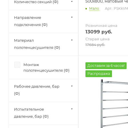
500х800, матовый 
Количество секций (Ф)
Мало
Арт.: PSKkV
Направление
подключения (Ф)
Розничная цена
13099
руб.
Старая цена
Материал
17684
руб.
полотенцесушителя (Ф)
Монтаж
Доставим за 6 часов!
полотенцесушителя (Ф)
Распродажа
Рабочее давление, бар
(Ф)
Испытательное
давление, бар (Ф)