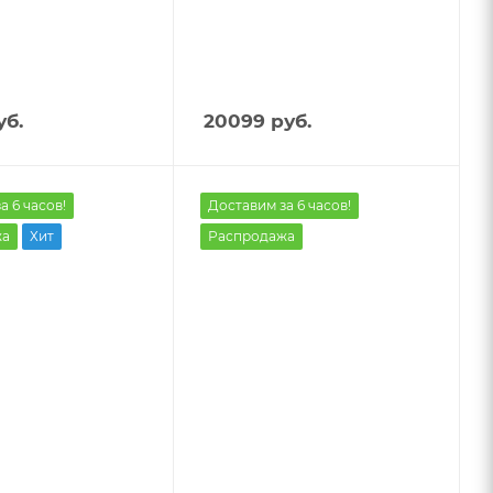
б.
20099
руб.
а 6 часов!
Доставим за 6 часов!
жа
Хит
Распродажа