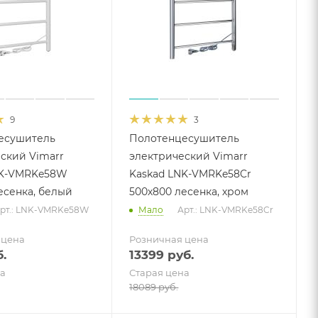
9
3
есушитель
Полотенцесушитель
ский Vimarr
электрический Vimarr
NK-VMRKe58W
Kaskad LNK-VMRKe58Cr
есенка, белый
500х800 лесенка, хром
рт.: LNK-VMRKe58W
Мало
Арт.: LNK-VMRKe58Cr
 цена
Розничная цена
.
13399
руб.
а
Старая цена
18089
руб.