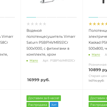
Водяной
Полотенц
 Vimarr
полотенцесушитель Vimarr
электриче
58Cr
Saturn PSBP14VMRS51Cr
Kaskad P
500х1000, с фитингами в
500х800, 
кте,
комплекте, хром
Мало
А
Мало
Арт.: PSBP14VMRS51Cr
Розничная
10899
ру
Старая цен
16999
руб.
14714
руб.
Доставим за 6 часов!
Доставим з
Распродажа
Хит
Распрода