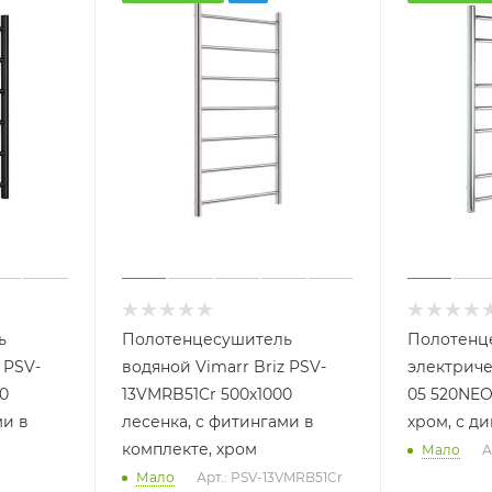
ь
Полотенцесушитель
Полотенц
 PSV-
водяной Vimarr Briz PSV-
электриче
0
13VMRB51Cr 500х1000
05 520NEO
ми в
лесенка, с фитингами в
хром, с д
комплекте, хром
Мало
А
Мало
Арт.: PSV-13VMRB51Cr