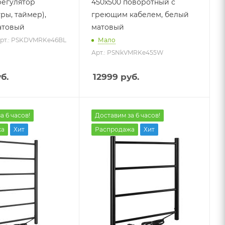
регулятор
450x500 поворотный с
ры, таймер),
греющим кабелем, белый
атовый
матовый
рт.: PSKDVMRKe46BL
Мало
Арт.: PSNkVMRKe455W
б.
12999
руб.
а 6 часов!
Доставим за 6 часов!
жа
Хит
Распродажа
Хит