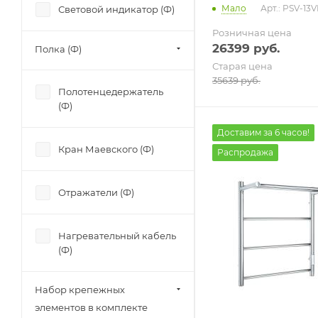
Мало
Арт.: PSV-1
Световой индикатор (Ф)
Розничная цена
26399
руб.
Полка (Ф)
Старая цена
35639
руб.
Полотенцедержатель
(Ф)
Доставим за 6 часов!
Кран Маевского (Ф)
Распродажа
Отражатели (Ф)
Нагревательный кабель
(Ф)
Набор крепежных
элементов в комплекте