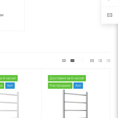
ли
а 6 часов!
Доставим за 6 часов!
жа
Хит
Распродажа
Хит