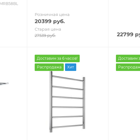
3VMRB58BL
Розничная цена
20399
руб.
Старая цена
22799
ру
27539
руб.
Доставим за 6 часов!
Доставим з
Распродажа
Хит
Распрода