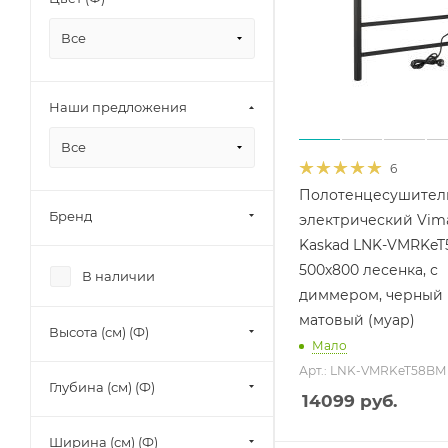
Все
Наши предложения
Все
6
Полотенцесушител
Бренд
электрический Vim
Kaskad LNK-VMRKe
500х800 лесенка, с
В наличии
диммером, черный
матовый (муар)
Высота (см) (Ф)
Мало
Арт.: LNK-VMRKeT58BM
Глубина (см) (Ф)
14099
руб.
Ширина (см) (Ф)