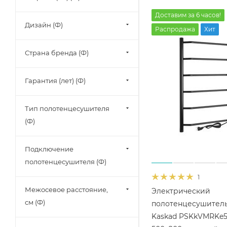
Доставим за 6 часов!
Дизайн (Ф)
Распродажа
Хит
Страна бренда (Ф)
Гарантия (лет) (Ф)
Тип полотенцесушителя
(Ф)
Подключение
полотенцесушителя (Ф)
1
Межосевое расстояние,
Электрический
см (Ф)
полотенцесушитель
Kaskad PSKkVMRKe