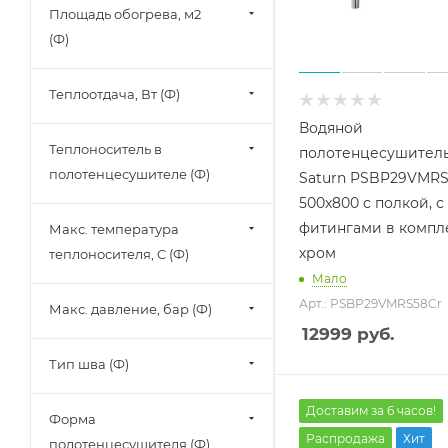
Площадь обогрева, м2
(Ф)
Теплоотдача, Вт (Ф)
Водяной
Теплоноситель в
полотенцесушитель
полотенцесушителе (Ф)
Saturn PSBP29VMRS
500x800 с полкой, с
фитингами в компле
Макс. температура
хром
теплоносителя, C (Ф)
Мало
Арт.: PSBP29VMRS58Cr
Макс. давление, бар (Ф)
12999
руб.
Тип шва (Ф)
Доставим за 6 часов!
Форма
Распродажа
Хит
полотенцесушителя (Ф)