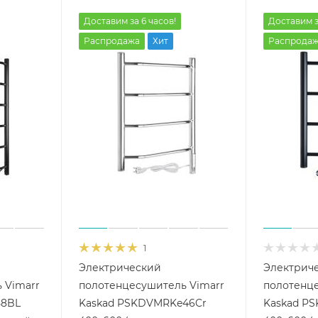
Доставим за 6 часов!
Доставим з
Распродажа
Хит
Распрода
1
Электрический
Электрич
 Vimarr
полотенцесушитель Vimarr
полотенце
58BL
Kaskad PSKDVMRKe46Cr
Kaskad P