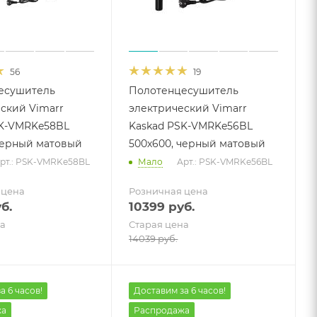
56
19
есушитель
Полотенцесушитель
ский Vimarr
электрический Vimarr
SK-VMRKe58BL
Kaskad PSK-VMRKe56BL
черный матовый
500х600, черный матовый
рт.: PSK-VMRKe58BL
Мало
Арт.: PSK-VMRKe56BL
 цена
Розничная цена
б.
10399
руб.
а
Старая цена
14039
руб.
а 6 часов!
Доставим за 6 часов!
жа
Распродажа