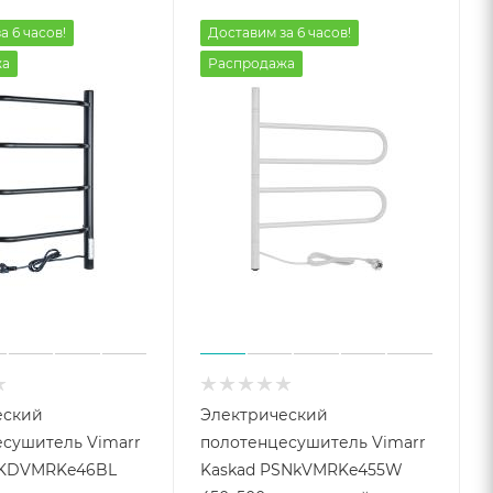
а 6 часов!
Доставим за 6 часов!
жа
Распродажа
еский
Электрический
сушитель Vimarr
полотенцесушитель Vimarr
SKDVMRKe46BL
Kaskad PSNkVMRKe455W