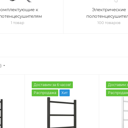
омплектующие к
Электрические
лотенцесушителям
полотенцесушите
1 товар
100 товаров
)
Доставим за 6 часов!
Доставим з
Распродажа
Хит
Распрода