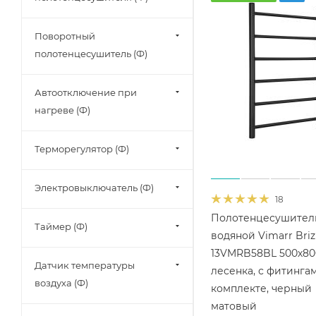
Поворотный
полотенцесушитель (Ф)
Автоотключение при
нагреве (Ф)
Терморегулятор (Ф)
Электровыключатель (Ф)
18
Полотенцесушител
Таймер (Ф)
водяной Vimarr Briz
13VMRB58BL 500х80
Датчик температуры
лесенка, с фитинга
воздуха (Ф)
комплекте, черный
матовый