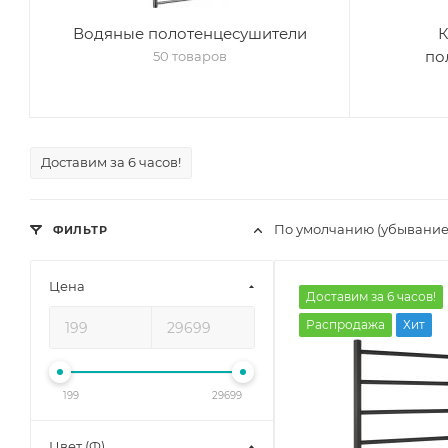
Водяные полотенцесушители
К
по
50 товаров
Доставим за 6 часов!
По умолчанию (убывание
ФИЛЬТР
Цена
Доставим за 6 часов!
Распродажа
Хит
199
29699
Цвет (Ф)