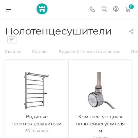
0
Полотенцесушители
151
—
—
—
Главная
Каталог
Водоснабжение и отопление
По
Водяные
Комплектующие к
полотенцесушители
полотенцесушителя
м
50 товаров
1 товар