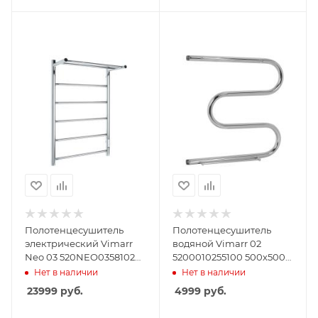
Полотенцесушитель
Полотенцесушитель
электрический Vimarr
водяной Vimarr 02
Neo 03 520NEO0358102
5200010255100 500х500
500х800 хром, с
хром, с полкой
Нет в наличии
Нет в наличии
диммером и полкой
23999
руб.
4999
руб.