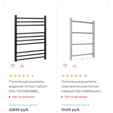
4
16
Полотенцесушитель
Полотенцесушитель
водяной Vimarr Saturn
электрический Vimarr
PSV-70VMRS58BL
Kaskad PSK-VMRKe46Cr
500х800 лесенка, с
400х600 лесенка
Нет в наличии
Нет в наличии
фитингами в комплекте,
Розничная цена
Розничная цена
черный матовый
22699
руб.
11499
руб.