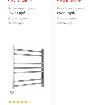
Нет в наличии
Нет в наличии
комплекте, хром
фитингами в комплекте,
Розничная цена
Розничная цена
черный матовый
16799
руб.
17499
руб.
Старая цена
Старая цена
22679
руб.
23624
руб.
4