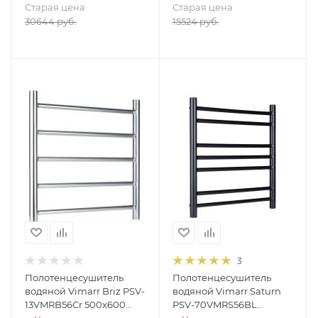
Старая цена
Старая цена
30644
руб.
15524
руб.
3
Полотенцесушитель
Полотенцесушитель
водяной Vimarr Briz PSV-
водяной Vimarr Saturn
13VMRB56Cr 500х600
PSV-70VMRS56BL
лесенка, с фитингами в
500х600 лесенка, с