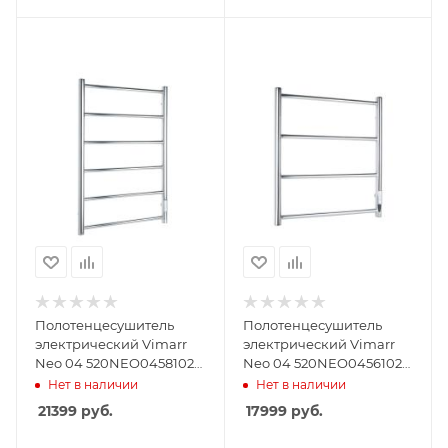
Полотенцесушитель
Полотенцесушитель
электрический Vimarr
электрический Vimarr
Neo 04 520NEO0458102
Neo 04 520NEO0456102
500х800 хром, с
500х600 хром, с
Нет в наличии
Нет в наличии
диммером
диммером
21399
руб.
17999
руб.