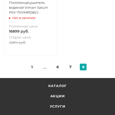
Полотенцесушитель
водяной Vimarr Saturn
PSV-70VMRS56Cr
500х600 лесенка, с
Нет в наличии
фитингами в комплекте,
Розничная цена
хром
16899
руб.
Старая цена
22814
руб.
1
6
7
8
КАТАЛОГ
АКЦИИ
УСЛУГИ