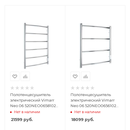
Полотенцесушитель
Полотенцесушитель
электрический Vimarr
электрический Vimarr
Neo 06 520NEO0658102
Neo 06 520NEO0656102
500х800 хром, с
500х600 хром, с
Нет в наличии
Нет в наличии
диммером
диммером
21599
руб.
18099
руб.