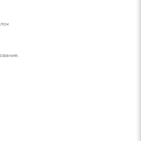
блок
ование.