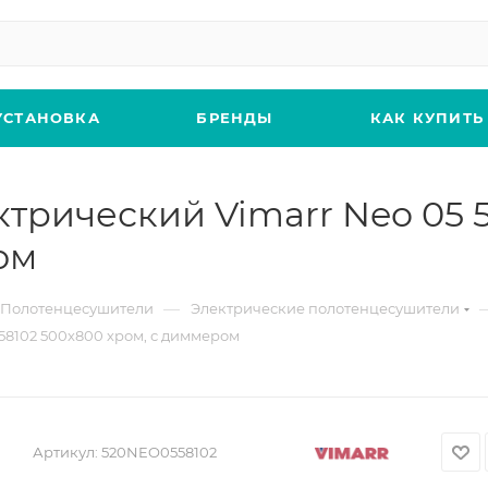
УСТАНОВКА
БРЕНДЫ
КАК КУПИТЬ
трический Vimarr Neo 05
ом
—
Полотенцесушители
Электрические полотенцесушители
8102 500х800 хром, с диммером
Артикул:
520NEO0558102