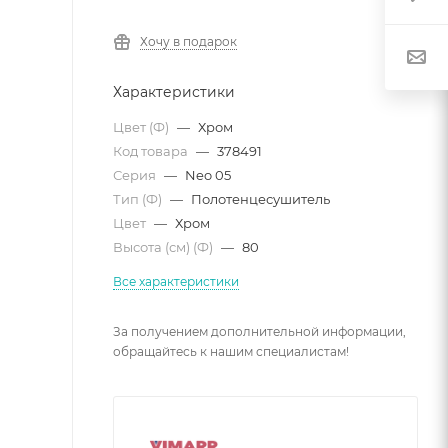
Хочу в подарок
Характеристики
Цвет (Ф)
—
Хром
Код товара
—
378491
Серия
—
Neo 05
Тип (Ф)
—
Полотенцесушитель
Цвет
—
Хром
Высота (см) (Ф)
—
80
Все характеристики
За получением дополнительной информации,
обращайтесь к нашим специалистам!