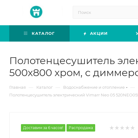
КАТАЛОГ
АКЦИИ
Полотенцесушитель элек
500х800 хром, с диммер
—
—
—
Главная
Каталог
Водоснабжение и отопление
Полотенцесушитель электрический Vimarr Neo 05 520NEO055
Доставим за 6 часов!
Распродажа