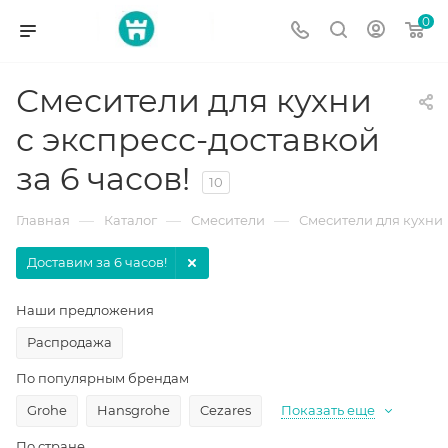
0
Смесители для кухни
с экспресс-доставкой
за 6 часов!
10
—
—
—
Главная
Каталог
Смесители
Смесители для кухни
Доставим за 6 часов!
Наши предложения
Распродажа
По популярным брендам
Grohe
Hansgrohe
Cezares
Показать еще
По стране