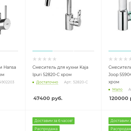
и Hansa
Смеситель для кухни Kaja
Смеситель
ом
Ipuri 52820-С хром
Joop 5590
хром
54902203
Достаточно
Арт.: 52820-С
Мало
А
47400
руб.
120000
Доставим за 6 часов!
Доставим з
Распродажа
Распрода