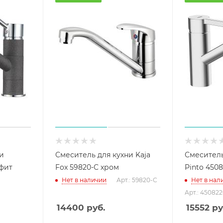
и
Смеситель для кухни Kaja
Смеситель
афит
Fox 59820-С хром
Pinto 450
Нет в наличии
Арт.: 59820-С
Нет в нал
Арт.: 45082
14400
руб.
15552
ру