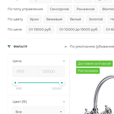
По типу управления
Сенсорное
Рычажное
Венти
По цвету
Хром
Бежевый
Белый
Золотой
Ч
По цене
От 15000 руб.
От 10000 до 15000 руб.
От 6
По умолчанию (убывание
ФИЛЬТР
Цена
Доставим за 6 часов!
Распродажа
9193
120000
Цвет (Ф)
Все