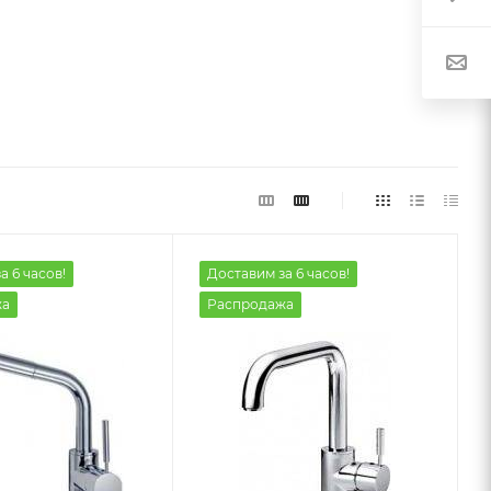
а 6 часов!
Доставим за 6 часов!
жа
Распродажа