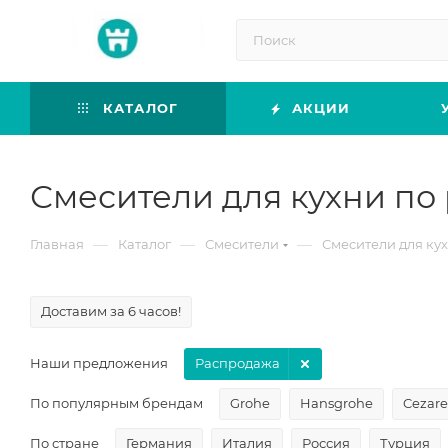
КАТАЛОГ
АКЦИИ
Смесители для кухни по
—
—
—
Главная
Каталог
Смесители
Смесители для ку
Доставим за 6 часов!
Наши предложения
Распродажа
По популярным брендам
Grohe
Hansgrohe
Cezare
По стране
Германия
Италия
Россия
Турция