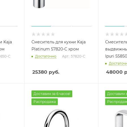
и Kaja
Смеситель для кухни Kaja
Смеситель
ом
Platinum 57820-С хром
выдвижны
Ipuri 5585
31650-С
Достаточно
Арт.: 57820-С
Достаточ
25380
руб.
48000
р
Доставим за 6 часов!
Доставим з
Распродажа
Распрода