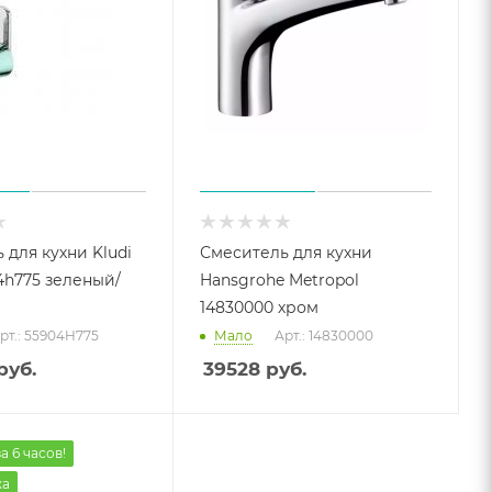
 для кухни Kludi
Смеситель для кухни
4h775 зеленый/
Hansgrohe Metropol
14830000 хром
рт.: 55904H775
Мало
Арт.: 14830000
руб.
39528
руб.
а 6 часов!
жа