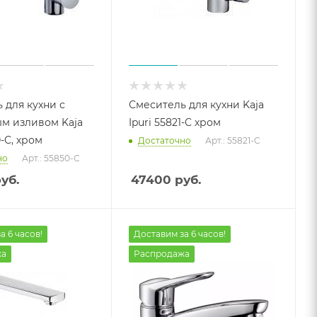
 для кухни с
Смеситель для кухни Kaja
м изливом Kaja
Ipuri 55821-C хром
0-С, хром
Достаточно
Арт.: 55821-C
но
Арт.: 55850-С
уб.
47400
руб.
а 6 часов!
Доставим за 6 часов!
жа
Распродажа