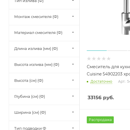
Тип излива (Ф)
Монтаж смесителя (Ф)
Материал смесителя (Ф)
Длина излива (мм) (Ф)
Высота излива (мм) (Ф)
Смеситель для кухн
Cuisine 54902203 хр
Высота (см) (Ф)
Достаточно
Арт.: 
Глубина (см) (Ф)
33156
руб.
Ширина (см) (Ф)
Распродажа
Тип подводки Ф