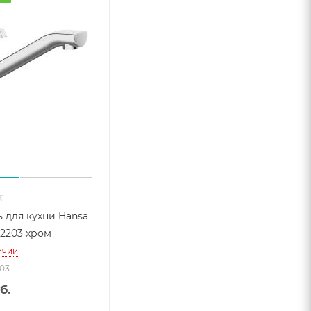
 для кухни Hansa
82203 хром
ичии
203
б.