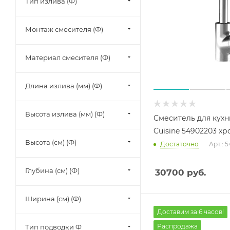
Тип излива (Ф)
Монтаж смесителя (Ф)
Материал смесителя (Ф)
Длина излива (мм) (Ф)
Высота излива (мм) (Ф)
Смеситель для кухн
Cuisine 54902203 хр
Высота (см) (Ф)
Достаточно
Арт.: 
Глубина (см) (Ф)
30700
руб.
Ширина (см) (Ф)
Доставим за 6 часов!
Распродажа
Тип подводки Ф