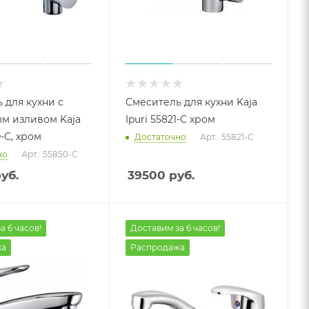
 для кухни с
Смеситель для кухни Kaja
м изливом Kaja
Ipuri 55821-C хром
0-С, хром
Достаточно
Арт.: 55821-C
но
Арт.: 55850-С
уб.
39500
руб.
а 6 часов!
Доставим за 6 часов!
жа
Распродажа