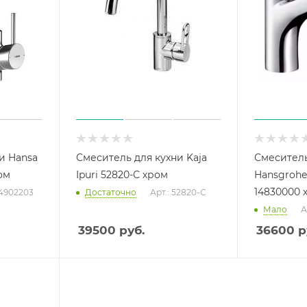
и Hansa
Смеситель для кухни Kaja
Смеситель
ом
Ipuri 52820-С хром
Hansgrohe
14830000 
54902203
Достаточно
Арт.: 52820-С
Мало
А
39500
руб.
36600
р