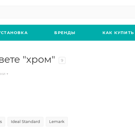
УСТАНОВКА
БРЕНДЫ
КАК КУПИТЬ
вете "хром"
9
хни
s
Ideal Standard
Lemark