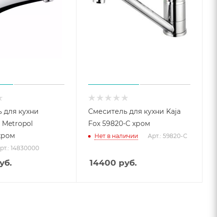
 для кухни
Смеситель для кухни Kaja
 Metropol
Fox 59820-С хром
хром
Нет в наличии
Арт.: 59820-С
рт.: 14830000
уб.
14400
руб.