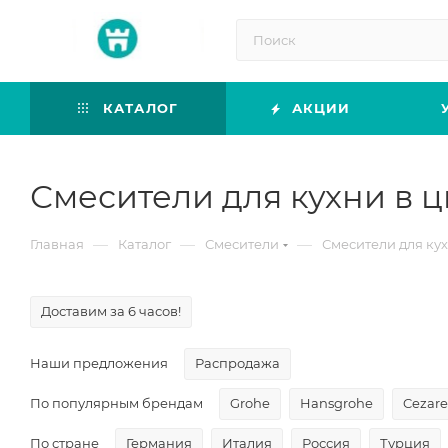
КАТАЛОГ
АКЦИИ
Смесители для кухни в ц
—
—
—
Главная
Каталог
Смесители
Смесители для ку
Доставим за 6 часов!
Наши предложения
Распродажа
По популярным брендам
Grohe
Hansgrohe
Cezare
По стране
Германия
Италия
Россия
Турция