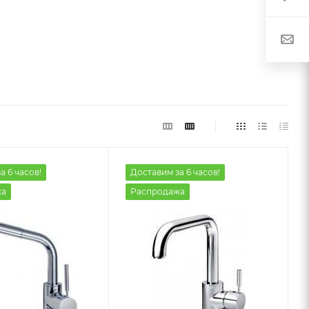
а 6 часов!
Доставим за 6 часов!
жа
Распродажа