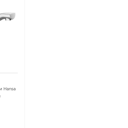
и Hansa
м