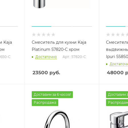
и Kaja
Смеситель для кухни Kaja
Смеситель
ом
Platinum 57820-С хром
выдвижны
Ipuri 5585
31650-С
Достаточно
Арт.: 57820-С
Достаточ
23500
руб.
48000
р
Доставим за 6 часов!
Доставим з
Распродажа
Распрода