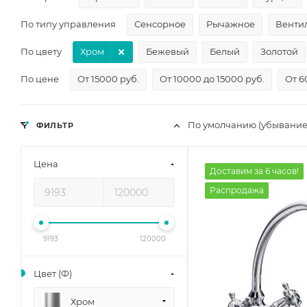
По типу управления
Сенсорное
Рычажное
Венти
По цвету
Хром
Бежевый
Белый
Золотой
По цене
От 15000 руб.
От 10000 до 15000 руб.
От 6
По умолчанию (убывание
ФИЛЬТР
Цена
Доставим за 6 часов!
Распродажа
9193
120000
Цвет (Ф)
Хром