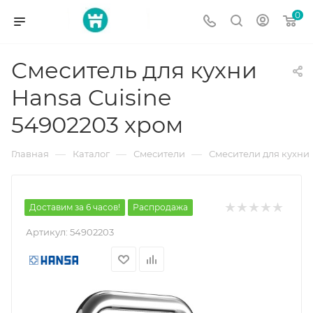
0
Смеситель для кухни
Hansa Cuisine
54902203 хром
—
—
—
Главная
Каталог
Смесители
Смесители для кухни
Доставим за 6 часов!
Распродажа
Артикул:
54902203