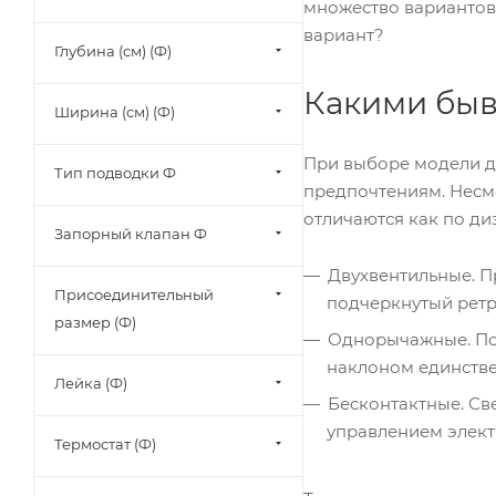
множество вариантов 
вариант?
Глубина (см) (Ф)
Какими быв
Ширина (см) (Ф)
При выборе модели дл
Тип подводки Ф
предпочтениям. Несмо
отличаются как по ди
Запорный клапан Ф
Двухвентильные. П
Присоединительный
подчеркнутый ретр
размер (Ф)
Однорычажные. Пол
наклоном единстве
Лейка (Ф)
Бесконтактные. Св
управлением элект
Термостат (Ф)