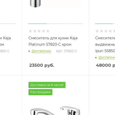
и Kaja
Смеситель для кухни Kaja
Смеситель
ом
Platinum 57820-С хром
выдвижны
Ipuri 5585
31650-С
Достаточно
Арт.: 57820-С
Достаточ
23500
руб.
48000
р
Доставим за 6 часов!
Распродажа