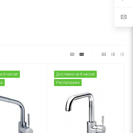
а 6 часов!
Доставим за 6 часов!
жа
Распродажа