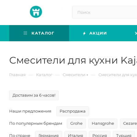
КАТАЛОГ
АКЦИИ
Смесители для кухни Kaj
—
—
—
Главная
Каталог
Смесители
Смесители для ку
Доставим за 6 часов!
Наши предложения
Распродажа
По популярным брендам
Grohe
Hansgrohe
Cezare
По стране
Германия
Италия
Россия
Турция