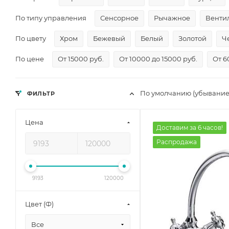
По типу управления
Сенсорное
Рычажное
Венти
По цвету
Хром
Бежевый
Белый
Золотой
Ч
По цене
От 15000 руб.
От 10000 до 15000 руб.
От 6
По умолчанию (убывание
ФИЛЬТР
Цена
Доставим за 6 часов!
Распродажа
9193
120000
Цвет (Ф)
Все