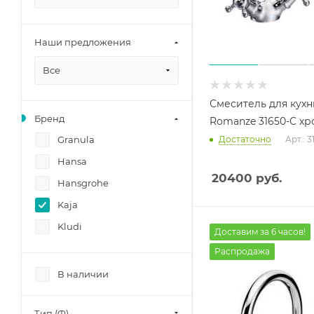
Наши предложения
Все
Смеситель для кухн
Бренд
Romanze 31650-С хр
Granula
Достаточно
Арт.: 
Hansa
20400
руб.
Hansgrohe
Kaja
Kludi
Доставим за 6 часов!
Распродажа
В наличии
Тип (Ф)