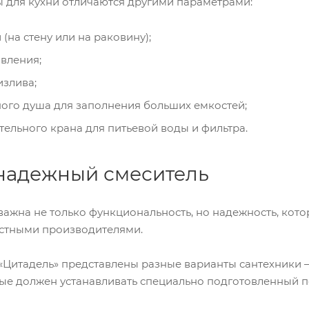
ы для кухни отличаются другими параметрами:
(на стену или на раковину);
вления;
излива;
ого душа для заполнения больших емкостей;
ельного крана для питьевой воды и фильтра.
 надежный смеситель
важна не только функциональность, но надежность, котор
стными производителями.
«Цитадель» представлены разные варианты сантехники –
рые должен устанавливать специально подготовленный п