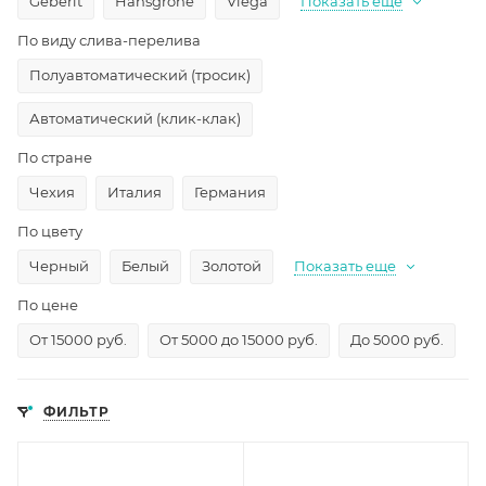
Geberit
Hansgrohe
Viega
Показать еще
По виду слива-перелива
Полуавтоматический (тросик)
Автоматический (клик-клак)
По стране
Чехия
Италия
Германия
По цвету
Черный
Белый
Золотой
Показать еще
По цене
От 15000 руб.
От 5000 до 15000 руб.
До 5000 руб.
ФИЛЬТР