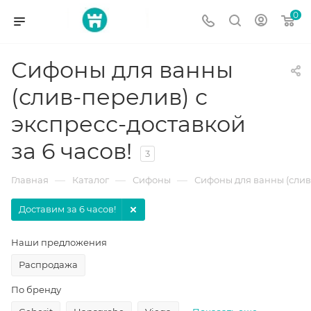
0
Сифоны для ванны
(слив-перелив) с
экспресс-доставкой
за 6 часов!
3
—
—
—
Главная
Каталог
Сифоны
Сифоны для ванны (слив
Доставим за 6 часов!
Наши предложения
Распродажа
По бренду