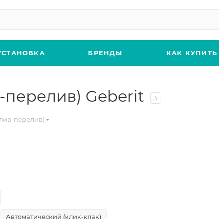
УСТАНОВКА
БРЕНДЫ
КАК КУПИТЬ
-перелив) Geberit
3
лив-перелив)
Автоматический (клик-клак)