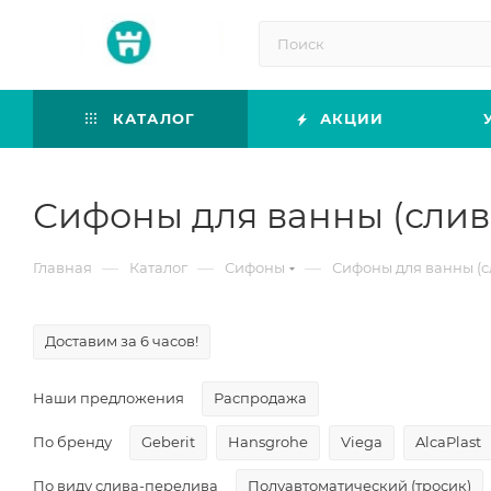
КАТАЛОГ
АКЦИИ
Сифоны для ванны (слив
—
—
—
Главная
Каталог
Сифоны
Сифоны для ванны (с
Доставим за 6 часов!
Наши предложения
Распродажа
По бренду
Geberit
Hansgrohe
Viega
AlcaPlast
По виду слива-перелива
Полуавтоматический (тросик)