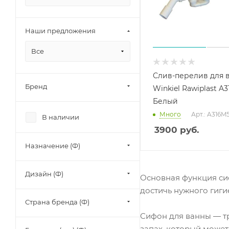
Наши предложения
Все
Слив-перелив для 
Бренд
Winkiel Rawiplast A
Белый
Много
Арт.: A316M
В наличии
3900
руб.
Назначение (Ф)
Дизайн (Ф)
Основная функция си
достичь нужного гиги
Страна бренда (Ф)
Сифон для ванны — тр
запах, который может