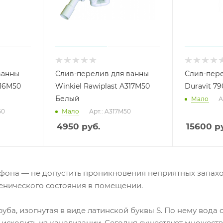
ванны
Слив-перелив для ванны
Слив-пере
316M50
Winkiel Rawiplast A317M50
Duravit 7
Белый
Мало
А
50
Мало
Арт.: A317M50
4950
руб.
15600
ру
фона — не допустить проникновения неприятных запахо
енического состояния в помещении.
уба, изогнутая в виде латинской буквы S. По нему вода
 исходить из канализации. Сегодня существует множест