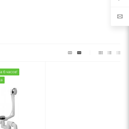
а 6 часов!
жа