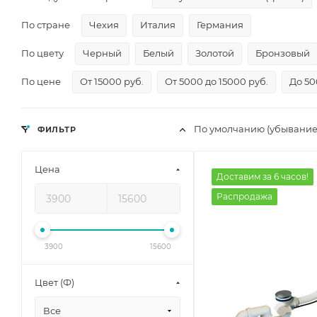
По стране
Чехия
Италия
Германия
По цвету
Черный
Белый
Золотой
Бронзовый
По цене
От 15000 руб.
От 5000 до 15000 руб.
До 50
По умолчанию (убывание
ФИЛЬТР
Цена
Доставим за 6 часов!
Распродажа
3900
15600
Цвет (Ф)
Все