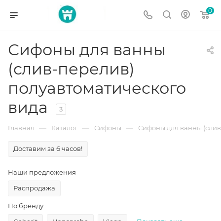
0
Сифоны для ванны
(слив-перелив)
полуавтоматического
вида
3
—
—
—
Главная
Каталог
Сифоны
Сифоны для ванны (слив
Доставим за 6 часов!
Наши предложения
Распродажа
По бренду