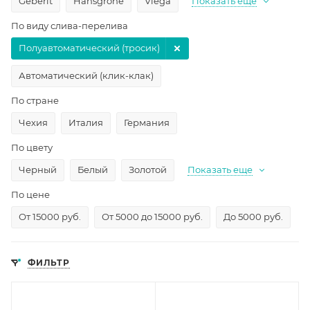
Geberit
Hansgrohe
Viega
Показать еще
По виду слива-перелива
Полуавтоматический (тросик)
Автоматический (клик-клак)
По стране
Чехия
Италия
Германия
По цвету
Черный
Белый
Золотой
Показать еще
По цене
От 15000 руб.
От 5000 до 15000 руб.
До 5000 руб.
ФИЛЬТР