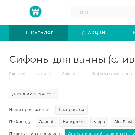
КАТАЛОГ
АКЦИИ
Сифоны для ванны (слив
—
—
—
Главная
Каталог
Сифоны
Сифоны для ванны (с
Доставим за 6 часов!
Наши предложения
Распродажа
По бренду
Geberit
Hansgrohe
Viega
AlcaPlast
По виду слива-перелива
Автоматический (клик-клак)