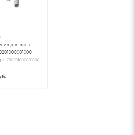
лив для ванн
90201000001000
рт.: 790201000001000
б.