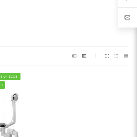
а 6 часов!
жа