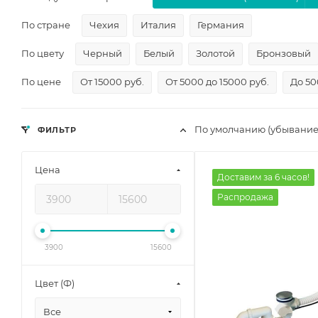
По стране
Чехия
Италия
Германия
По цвету
Черный
Белый
Золотой
Бронзовый
По цене
От 15000 руб.
От 5000 до 15000 руб.
До 50
По умолчанию (убывание
ФИЛЬТР
Цена
Доставим за 6 часов!
Распродажа
3900
15600
Цвет (Ф)
Все