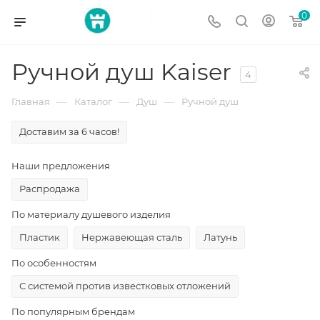
0
Ручной душ Kaiser
4
—
—
—
Главная
Каталог
Душ
Ручной душ
Доставим за 6 часов!
Наши предложения
Распродажа
По материалу душевого изделия
Пластик
Нержавеющая сталь
Латунь
По особенностям
С системой против известковых отложений
По популярным брендам