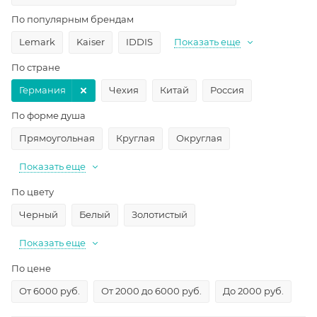
По популярным брендам
Lemark
Kaiser
IDDIS
Показать еще
По стране
Германия
Чехия
Китай
Россия
По форме душа
Прямоугольная
Круглая
Округлая
Показать еще
По цвету
Черный
Белый
Золотистый
Показать еще
По цене
От 6000 руб.
От 2000 до 6000 руб.
До 2000 руб.