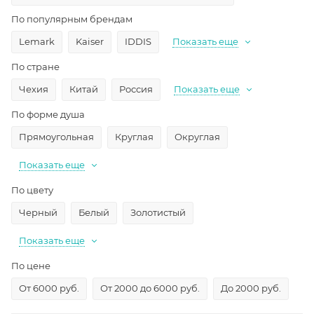
По популярным брендам
Lemark
Kaiser
IDDIS
Показать еще
По стране
Чехия
Китай
Россия
Показать еще
По форме душа
Прямоугольная
Круглая
Округлая
Показать еще
По цвету
Черный
Белый
Золотистый
Показать еще
По цене
От 6000 руб.
От 2000 до 6000 руб.
До 2000 руб.