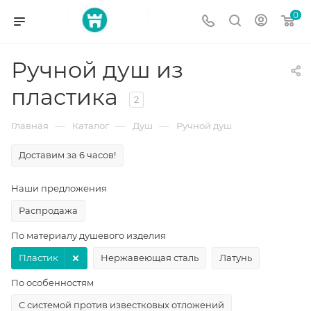
0
Ручной душ из
пластика
2
—
—
—
Главная
Каталог
Душ
Ручной душ
Доставим за 6 часов!
Наши предложения
Распродажа
По материалу душевого изделия
Пластик
Нержавеющая сталь
Латунь
По особенностям
С системой против известковых отложений