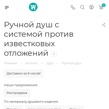
0
Ручной душ с
системой против
известковых
отложений
2
—
—
—
Главная
Каталог
Душ
Ручной душ
Доставим за 6 часов!
Наши предложения
Распродажа
По материалу душевого изделия