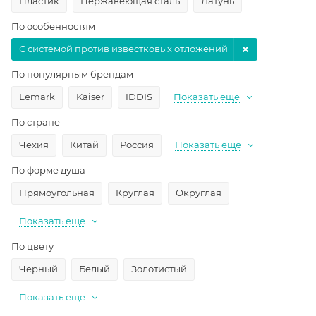
Пластик
Нержавеющая сталь
Латунь
По особенностям
С системой против известковых отложений
По популярным брендам
Lemark
Kaiser
IDDIS
Показать еще
По стране
Чехия
Китай
Россия
Показать еще
По форме душа
Прямоугольная
Круглая
Округлая
Показать еще
По цвету
Черный
Белый
Золотистый
Показать еще