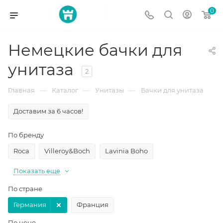
0
Немецкие бачки для
унитаза
2
—
—
—
Главная
Каталог
Унитазы
Бачки для унитаза
Доставим за 6 часов!
По бренду
Roca
Villeroy&Boch
Lavinia Boho
Показать еще
По стране
Германия
Франция
По цене