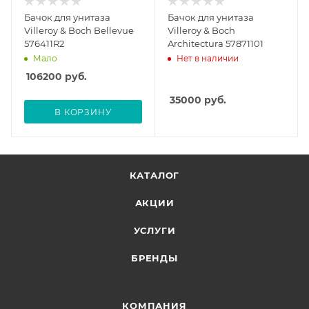
Бачок для унитаза
Бачок для унитаза
Villeroy & Boch Bellevue
Villeroy & Boch
576411R2
Architectura 57871101
Мало
Нет в наличии
106200
руб.
35000
руб.
В КОРЗИНУ
КАТАЛОГ
АКЦИИ
УСЛУГИ
БРЕНДЫ
КОМПАНИЯ