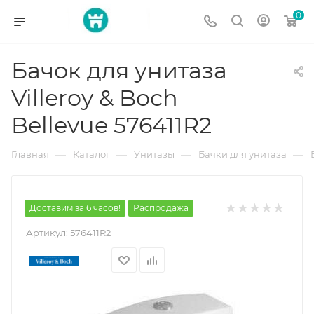
0
Бачок для унитаза
Villeroy & Boch
Bellevue 576411R2
—
—
—
—
Главная
Каталог
Унитазы
Бачки для унитаза
Доставим за 6 часов!
Распродажа
Артикул:
576411R2