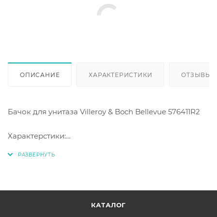
ОПИСАНИЕ
ХАРАКТЕРИСТИКИ
ОТЗЫВЫ
Бачок для унитаза Villeroy & Boch Bellevue 576411R2
Характерстики:
- Двухкнопочный механизм смыва.
- Объем смыва 3 и 6 литров
- Универсальный подвод воды
- материал - санфарфор
КАТАЛОГ