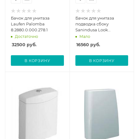
Бачок для унитаза
Бачок для унитаза
Laufen Palomba
подводка сбоку
8.2880.0.000.278.1
Sanindusa Look
1341130LM
Достаточно
Мало
32500
руб.
16560
руб.
В КОРЗИНУ
В КОРЗИНУ