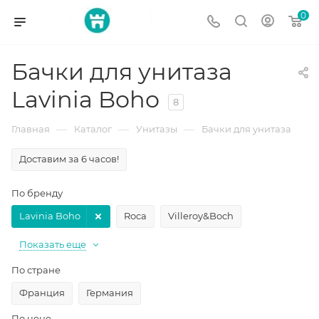
0
Бачки для унитаза
Lavinia Boho
8
—
—
—
Главная
Каталог
Унитазы
Бачки для унитаза
Доставим за 6 часов!
По бренду
Lavinia Boho
Roca
Villeroy&Boch
Показать еще
По стране
Франция
Германия
По цене