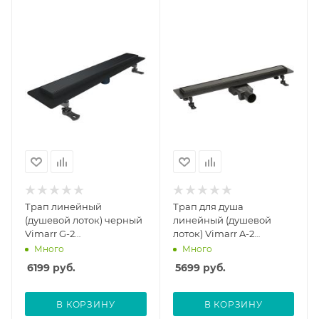
Трап линейный
Трап для душа
(душевой лоток) черный
линейный (душевой
Vimarr G-2
лоток) Vimarr A-2
516G243003050 300 мм с
516A233003050 300 мм с
Много
Много
вертикальным выходом
горизонтальным
6199
руб.
5699
руб.
D50 мм, с решеткой под
выходом D50 мм, с
плитку (перевертыш)
решеткой под плитку
(перевертыш), черный
В КОРЗИНУ
В КОРЗИНУ