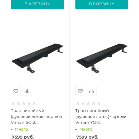
В КОРЗИНУ
В КОРЗИНУ
Трап линейный
Трап линейный
(душевой лоток) черный
(душевой лоток) черный
Vimarr SG-2
Vimarr YG-2
516SG244003050 400 мм
516YG244003050 400 мм
Много
Много
с вертикальным
с вертикальным
7599
руб.
7599
руб.