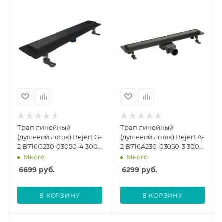
Трап линейный
Трап линейный
(душевой лоток) Bejert G-
(душевой лоток) Bejert A-
2 B716G230-03050-4 300
2 B716A230-03050-3 300
мм с вертикальным
мм с горизонтальным
Много
Много
выходом D50 мм, с
выходом D50 мм, с
6699
руб.
6299
руб.
решеткой под плитку
решеткой под плитку
(перевертыш), черный
(перевертыш), черный
В КОРЗИНУ
В КОРЗИНУ