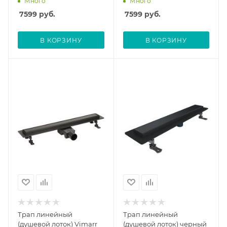
Много
Много
выходом D50 мм, с
мм с вертикальным
7599
руб.
7599
руб.
решеткой под плитку
выходом D50 мм, с
(перевертыш), черный
решеткой под плитку
(перевертыш)
В КОРЗИНУ
В КОРЗИНУ
Трап линейный
Трап линейный
(душевой лоток) Vimarr
(душевой лоток) черный