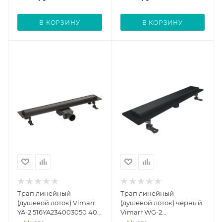
выходом D50 мм, с
выходом D50 мм, с
решеткой под плитку
решеткой под плитку
(перевертыш)
(перевертыш)
В КОРЗИНУ
В КОРЗИНУ
Трап линейный
Трап линейный
(душевой лоток) Vimarr
(душевой лоток) черный
YA-2 516YA234003050 400
Vimarr WG-2
мм с горизонтальным
516WG244003050 400