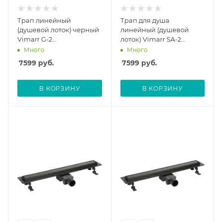
Трап линейный
Трап для душа
(душевой лоток) черный
линейный (душевой
Vimarr G-2
лоток) Vimarr SA-2
516G244003050 400 мм с
516SA234003050 400 мм
Много
Много
вертикальным выходом
с горизонтальным
7599
руб.
7599
руб.
D50 мм, с решеткой под
выходом D50 мм, с
плитку (перевертыш)
решеткой под плитку
(перевертыш), черный
В КОРЗИНУ
В КОРЗИНУ