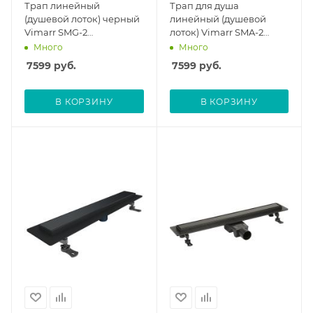
Трап линейный
Трап для душа
(душевой лоток) черный
линейный (душевой
Vimarr SMG-2
лоток) Vimarr SMA-2
516SMG244003050 400
516SMA234003050 400
Много
Много
мм с вертикальным
мм с горизонтальным
7599
руб.
7599
руб.
выходом D50 мм, с
выходом D50 мм, с
решеткой под плитку
решеткой под плитку
(перевертыш)
(перевертыш), черный
В КОРЗИНУ
В КОРЗИНУ