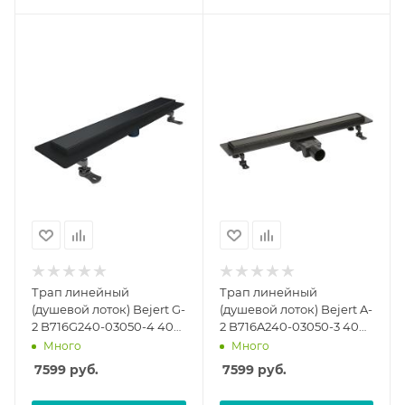
Трап линейный
Трап линейный
(душевой лоток) Bejert G-
(душевой лоток) Bejert A-
2 B716G240-03050-4 400
2 B716A240-03050-3 400
мм с вертикальным
мм с горизонтальным
Много
Много
выходом D50 мм, с
выходом D50 мм, с
7599
руб.
7599
руб.
решеткой под плитку
решеткой под плитку
(перевертыш), черный
(перевертыш), черный