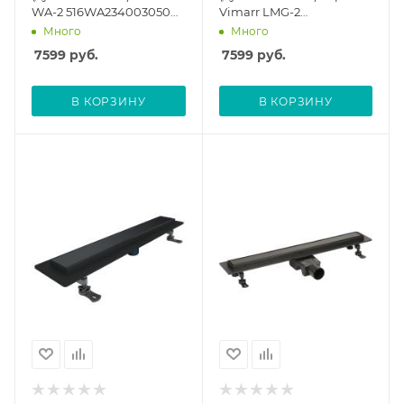
WA-2 516WA234003050
Vimarr LMG-2
400 мм с
516LMG244003050 400
Много
Много
горизонтальным
мм с вертикальным
7599
руб.
7599
руб.
выходом D50 мм, с
выходом D50 мм, с
решеткой под плитку
решеткой под плитку
(перевертыш), черный
(перевертыш)
В КОРЗИНУ
В КОРЗИНУ