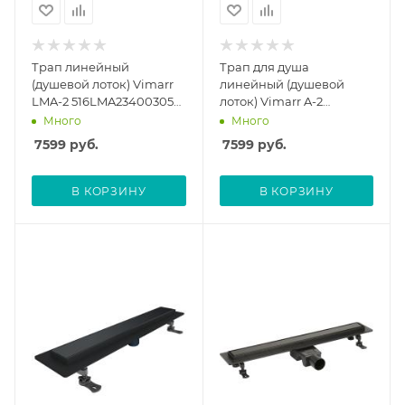
Трап линейный
Трап для душа
(душевой лоток) Vimarr
линейный (душевой
LMA-2 516LMA234003050
лоток) Vimarr A-2
400 мм с
516A234003050 400 мм с
Много
Много
горизонтальным
горизонтальным
7599
руб.
7599
руб.
выходом D50 мм, с
выходом D50 мм, с
решеткой под плитку
решеткой под плитку
(перевертыш), черный
(перевертыш), черный
В КОРЗИНУ
В КОРЗИНУ