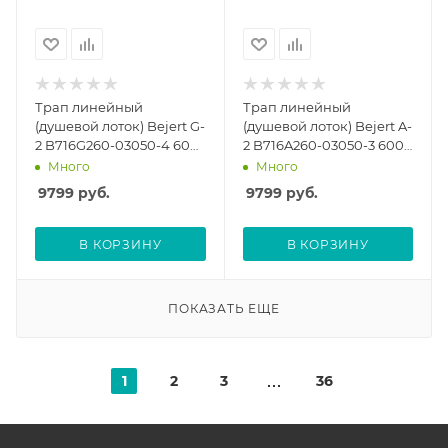
Трап линейный
Трап линейный
(душевой лоток) Bejert G-
(душевой лоток) Bejert A-
2 B716G260-03050-4 600
2 B716A260-03050-3 600
мм с вертикальным
мм с горизонтальным
Много
Много
выходом D50 мм, с
выходом D50 мм, с
9799
руб.
9799
руб.
решеткой под плитку
решеткой под плитку
(перевертыш), черный
(перевертыш), черный
В КОРЗИНУ
В КОРЗИНУ
ПОКАЗАТЬ ЕЩЕ
1
2
3
36