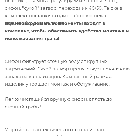
пластика, съемные регулируемые опоры (4 шт.),
сифон, "сухой" затвор, переходник 40/50. Также в
комплект поставки входит набор крепежа,
Все необходимые компоненты входят в
герметизирующая лента.
комплект, чтобы обеспечить удобство монтажа и
использования трапа!
Сифон фильтрует сточную воду от крупных
загрязнений. Сухой затвор препятствует появлению
запаха из канализации. Компактный размер
изделия упрощает монтаж и обслуживание.
Легко чистящийся вручную сифон, вплоть до
сточной трубы!
Устройство сантехнического трапа Vimarr