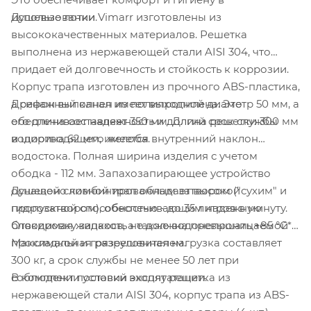
Душевые лотки Vimarr изготовлены из
использовании.
высококачественных материалов. Решетка
выполнена из нержавеющей стали AISI 304
, что
придает ей долговечность и стойкость к коррозии.
Корпус трапа изготовлен из прочного ABS-пластика,
Дренажный канал имеет выходной диаметр 50 мм, а
а сифон выполнен из полипропилена. Это
его длина составляет 350 мм. Длина решетки 300 мм
обеспечивает надежность и долгий срок службы
и ширина 62 мм, имеется внутренний наклон
водоотводящего желоба.
водостока. Полная ширина изделия с учетом
ободка - 112 мм. Запахозапирающее устройство
Душевой сливной трап обладает высокой
оснащено комбинированным затвором ("сухим" и
пропускной способностью - до 35 литров в минуту.
гидрозатвором), обеспечивающим надежную
Отводимая жидкость не должна превышать +85 °C*.
блокировку запахов, а также водонепроницаемой
Максимальная разрешенная нагрузка составляет
прокладкой и грязеуловителем.
300 кг, а срок службы не менее 50 лет при
В комплект поставки входят решетка из
соблюдении условий эксплуатации.
нержавеющей стали AISI 304
, корпус трапа из ABS-