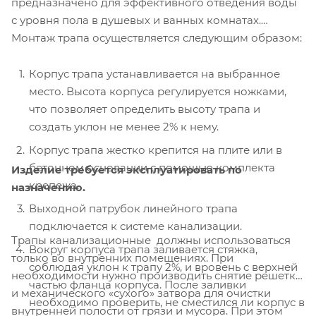
предназначено для эффективного отведения воды
с уровня пола в душевых и ванных комнатах.
Монтаж трапа осуществляется следующим образом:
Корпус трапа устанавливается на выбранное
место. Высота корпуса регулируется ножками,
что позволяет определить высоту трапа и
создать уклон не менее 2% к нему.
Корпус трапа жестко крепится на плите или в
бетонном основании с помощью комплекта
Изделие требуется эксплуатировать по
крепежа.
назначению.
Выходной патрубок линейного трапа
подключается к системе канализации.
Трапы канализационные должны использоваться
Вокруг корпуса трапа заливается стяжка,
только во внутренних помещениях. При
соблюдая уклон к трапу 2%, и вровень с верхней
необходимости нужно производить снятие решетки
частью фланца корпуса. После заливки
и механического «сухого» затвора для очистки
необходимо проверить, не сместился ли корпус в
внутренней полости от грязи и мусора. При этом