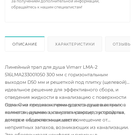
За получением дополнительной информации,
обращайтесь к нашим специалистам!
ОПИСАНИЕ
ХАРАКТЕРИСТИКИ
ОТЗЫВЫ
Линейный трап для душа Vimarr LMA-2
516LMA233001050 300 мм с горизонтальным
выходом D50 мм и решеткой под плитку (щелевой) -
идеальное решение для эффективного сбора, и
отведения жидкости в канализацию с поверхности
Одним из ключевых преимуществ душевых трапов
пола. Они предназначены для монтажа в ванных
является наличие запахозапирающего устройства,
комнатах, душевых, санузлах квартир, загородных
которое надежно защищает помещение от
домов и общественных местах.
неприятных запахов, возникающих из канализации.
Это обеспечивает комфорт и гигиену в