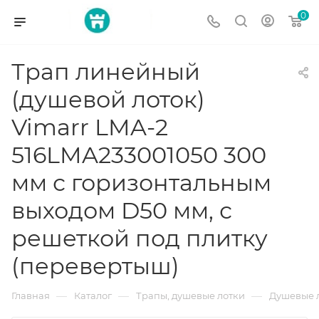
0
Трап линейный
(душевой лоток)
Vimarr LMA-2
516LMA233001050 300
мм с горизонтальным
выходом D50 мм, с
решеткой под плитку
(перевертыш)
—
—
—
Главная
Каталог
Трапы, душевые лотки
Душевые 