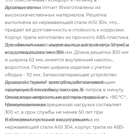
Душевые лотки Vimarr Wизготовлены из
использовании.
высококачественных материалов. Решетка
выполнена из нержавеющей стали AISI 304
, что
придает ей долговечность и стойкость к коррозии.
Корпус трапа изготовлен из прочного ABS-пластика.
Дренажный канал имеет выходной диаметр 50 мм, а
Это обеспечивает надежность и долгий срок службы
его длина составляет 350 мм. Длина решетки 300 мм
водоотводящего желоба.
и ширина 62 мм, имеется внутренний наклон
водостока. Полная ширина изделия с учетом
ободка - 112 мм. Запахозапирающее устройство
Душевой сливной трап обладает высокой
оснащено "сухим" затвором, обеспечивающим
пропускной способностью - до 35 литров в минуту.
надежную блокировку запахов, а
Отводимая жидкость не должна превышать +85 °C*.
также водонепроницаемой прокладкой и
Максимальная разрешенная нагрузка составляет
грязеуловителем.
300 кг, а срок службы не менее 50 лет при
В комплект поставки входят решетка из
соблюдении условий эксплуатации.
нержавеющей стали AISI 304
, корпус трапа из ABS-