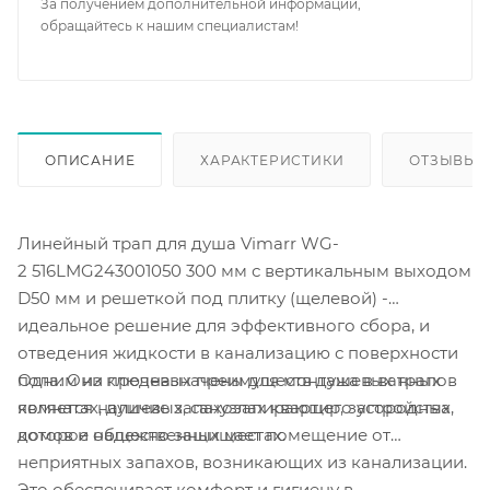
За получением дополнительной информации,
обращайтесь к нашим специалистам!
ОПИСАНИЕ
ХАРАКТЕРИСТИКИ
ОТЗЫВЫ
Линейный трап для душа Vimarr WG-
2 516LMG243001050 300 мм с вертикальным выходом
D50 мм и решеткой под плитку (щелевой) -
идеальное решение для эффективного сбора, и
отведения жидкости в канализацию с поверхности
Одним из ключевых преимуществ душевых трапов
пола. Они предназначены для монтажа в ванных
является наличие запахозапирающего устройства,
комнатах, душевых, санузлах квартир, загородных
которое надежно защищает помещение от
домов и общественных местах.
неприятных запахов, возникающих из канализации.
Это обеспечивает комфорт и гигиену в