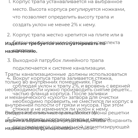
Корпус трапа устанавливается на выбранное
место. Высота корпуса регулируется ножками,
что позволяет определить высоту трапа и
создать уклон не менее 2% к нему.
Корпус трапа жестко крепится на плите или в
бетонном основании с помощью комплекта
Изделие требуется эксплуатировать по
крепежа.
назначению.
Выходной патрубок линейного трапа
подключается к системе канализации.
Трапы канализационные должны использоваться
Вокруг корпуса трапа заливается стяжка,
только во внутренних помещениях. При
соблюдая уклон к трапу 2%, и вровень с верхней
необходимости нужно производить снятие решетки
частью фланца корпуса. После заливки
и механического «сухого» затвора для очистки
необходимо проверить, не сместился ли корпус в
внутренней полости от грязи и мусора. При этом
стяжке и не изменился ли уклон к нему.
Выбирайте линейные трапы Vimarr Wс
следует избегать чистки лицевой стороны решетки
Стыки между корпусом трапа и стяжкой
вертикальным выходом и наслаждайтесь
и рамки абразивными средствами, чтобы сохранить
проклеиваются специальной герметизирующей
надежностью, функциональностью и
их внешний вид и качество.
лентой, которая также идет в комплекте.
долговечностью этих качественных изделий.