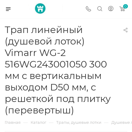
0
Трап линейный
(душевой лоток)
Vimarr WG-2
516WG243001050 300
мм с вертикальным
выходом D50 мм, с
решеткой под плитку
(перевертыш)
—
—
—
Главная
Каталог
Трапы, душевые лотки
Душевые 